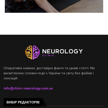
Оперативні новини, достовірні факти та цікаві статті. Ми
висвітлюємо головні події з України та світу без фейків і
сенсацій.
info@clinic-neurology.com.ua
ВИБІР РЕДАКТОРІВ