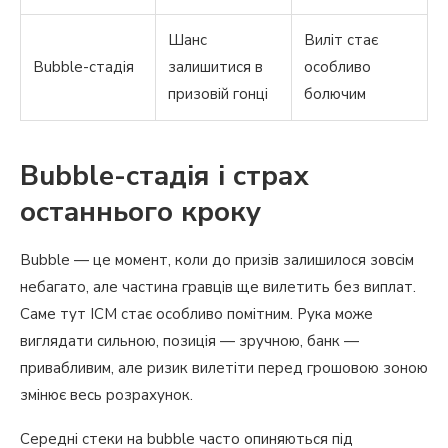
Шанс
Виліт стає
Bubble-стадія
залишитися в
особливо
призовій гонці
болючим
Bubble-стадія і страх
останнього кроку
Bubble — це момент, коли до призів залишилося зовсім
небагато, але частина гравців ще вилетить без виплат.
Саме тут ICM стає особливо помітним. Рука може
виглядати сильною, позиція — зручною, банк —
привабливим, але ризик вилетіти перед грошовою зоною
змінює весь розрахунок.
Середні стеки на bubble часто опиняються під