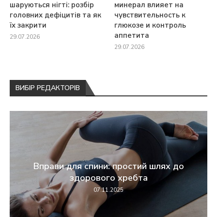
шаруються нігті: розбір
минерал влияет на
головних дефіцитів та як
чувствительность к
їх закрити
глюкозе и контроль
аппетита
29.07.2026
29.07.2026
ВИБІР РЕДАКТОРІВ
Вправи для спини: простий шлях до
здорового хребта
07.11.2025