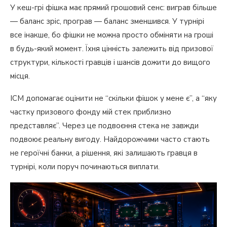
У кеш-грі фішка має прямий грошовий сенс: виграв більше
— баланс зріс, програв — баланс зменшився. У турнірі
все інакше, бо фішки не можна просто обміняти на гроші
в будь-який момент. Їхня цінність залежить від призової
структури, кількості гравців і шансів дожити до вищого
місця.
ICM допомагає оцінити не “скільки фішок у мене є”, а “яку
частку призового фонду мій стек приблизно
представляє”. Через це подвоєння стека не завжди
подвоює реальну вигоду. Найдорожчими часто стають
не героїчні банки, а рішення, які залишають гравця в
турнірі, коли поруч починаються виплати.