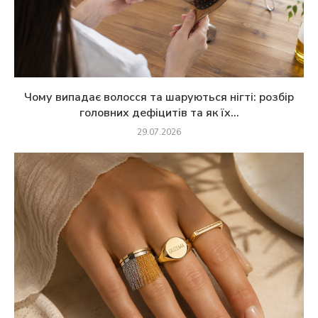
Чому випадає волосся та шаруються нігті: розбір
головних дефіцитів та як їх...
29.07.2026