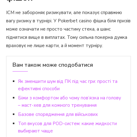
ICM не забороняє ризикувати, але показує справжню
вагу ризику в турнірі. У Pokerbet casino фішка біля призів
може означати не просто частину стека, а шанс
піднятися вище в виплатах. Тому сильна покерна думка
враховує не лише карти, а й момент турніру.
Вам також може сподобатися
Як зменшити шум від ПК під час гри: прості та
ефективні способи
Біжи з комфортом або чому пов’язка на голову
– маст-хев для кожного тренування
Базове спорядження для військових
Топ вкусов для POD-систем: какие жидкости
выбирают чаще