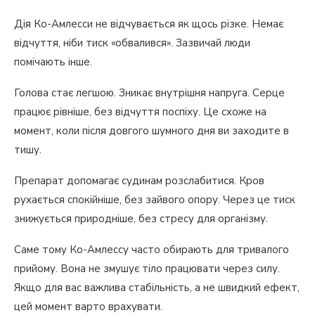
Дія Ко-Амлесси не відчувається як щось різке. Немає
відчуття, ніби тиск «обвалився». Зазвичай люди
помічають інше.
Голова стає легшою. Зникає внутрішня напруга. Серце
працює рівніше, без відчуття поспіху. Це схоже на
момент, коли після довгого шумного дня ви заходите в
тишу.
Препарат допомагає судинам розслабитися. Кров
рухається спокійніше, без зайвого опору. Через це тиск
знижується природніше, без стресу для організму.
Саме тому Ко-Амлессу часто обирають для тривалого
прийому. Вона не змушує тіло працювати через силу.
Якщо для вас важлива стабільність, а не швидкий ефект,
цей момент варто врахувати.