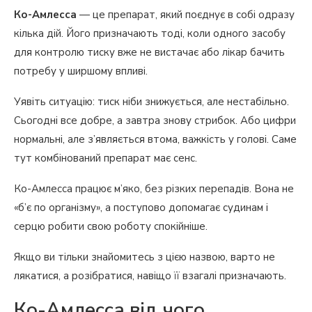
Ко-Амлесса
— це препарат, який поєднує в собі одразу
кілька дій. Його призначають тоді, коли одного засобу
для контролю тиску вже не вистачає або лікар бачить
потребу у ширшому впливі.
Уявіть ситуацію: тиск ніби знижується, але нестабільно.
Сьогодні все добре, а завтра знову стрибок. Або цифри
нормальні, але з’являється втома, важкість у голові. Саме
тут комбінований препарат має сенс.
Ко-Амлесса працює м’яко, без різких перепадів. Вона не
«б’є по організму», а поступово допомагає судинам і
серцю робити свою роботу спокійніше.
Якщо ви тільки знайомитесь з цією назвою, варто не
лякатися, а розібратися, навіщо її взагалі призначають.
Ко-Амлесса від чого