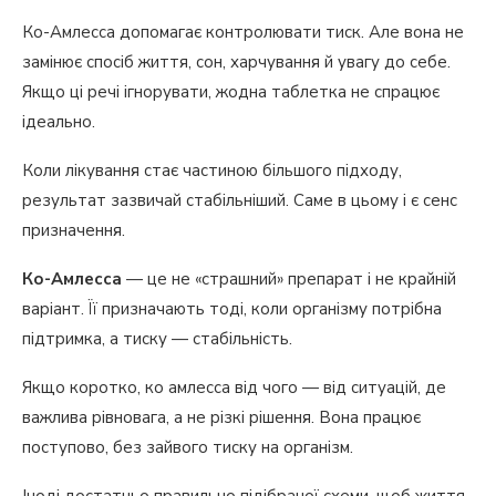
Ко-Амлесса допомагає контролювати тиск. Але вона не
замінює спосіб життя, сон, харчування й увагу до себе.
Якщо ці речі ігнорувати, жодна таблетка не спрацює
ідеально.
Коли лікування стає частиною більшого підходу,
результат зазвичай стабільніший. Саме в цьому і є сенс
призначення.
Ко-Амлесса
— це не «страшний» препарат і не крайній
варіант. Її призначають тоді, коли організму потрібна
підтримка, а тиску — стабільність.
Якщо коротко, ко амлесса від чого — від ситуацій, де
важлива рівновага, а не різкі рішення. Вона працює
поступово, без зайвого тиску на організм.