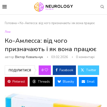
Головна
»
Ко-Амлесса: від чого призначають і як вона працює
Ліки
Ко-Амлесса: від чого
призначають і як вона працює
автор
Віктор Ковальчук
03.02.2026
0 коментарі
0
Facebook
Twitter
ПОДІЛИТИСЯ
Pinterest
Threads
Bluesky
Email