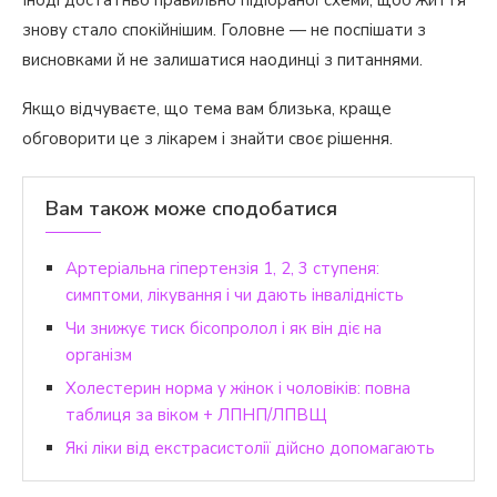
Іноді достатньо правильно підібраної схеми, щоб життя
знову стало спокійнішим. Головне — не поспішати з
висновками й не залишатися наодинці з питаннями.
Якщо відчуваєте, що тема вам близька, краще
обговорити це з лікарем і знайти своє рішення.
Вам також може сподобатися
Артеріальна гіпертензія 1, 2, 3 ступеня:
симптоми, лікування і чи дають інвалідність
Чи знижує тиск бісопролол і як він діє на
організм
Холестерин норма у жінок і чоловіків: повна
таблиця за віком + ЛПНП/ЛПВЩ
Які ліки від екстрасистолії дійсно допомагають