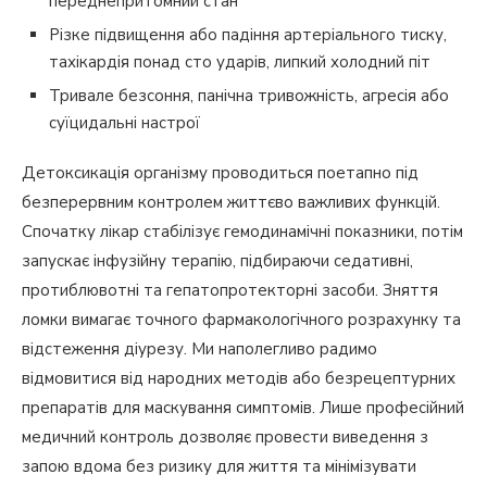
переднепритомний стан
Різке підвищення або падіння артеріального тиску,
тахікардія понад сто ударів, липкий холодний піт
Тривале безсоння, панічна тривожність, агресія або
суїцидальні настрої
Детоксикація організму проводиться поетапно під
безперервним контролем життєво важливих функцій.
Спочатку лікар стабілізує гемодинамічні показники, потім
запускає інфузійну терапію, підбираючи седативні,
протиблювотні та гепатопротекторні засоби. Зняття
ломки вимагає точного фармакологічного розрахунку та
відстеження діурезу. Ми наполегливо радимо
відмовитися від народних методів або безрецептурних
препаратів для маскування симптомів. Лише професійний
медичний контроль дозволяє провести виведення з
запою вдома без ризику для життя та мінімізувати