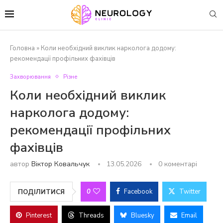
Головна
»
Коли необхідний виклик нарколога додому:
рекомендації профільних фахівців
Захворювання
Різне
Коли необхідний виклик
нарколога додому:
рекомендації профільних
фахівців
автор
Віктор Ковальчук
13.05.2026
0 коментарі
0
Facebook
Twitter
ПОДІЛИТИСЯ
Pinterest
Threads
Bluesky
Email