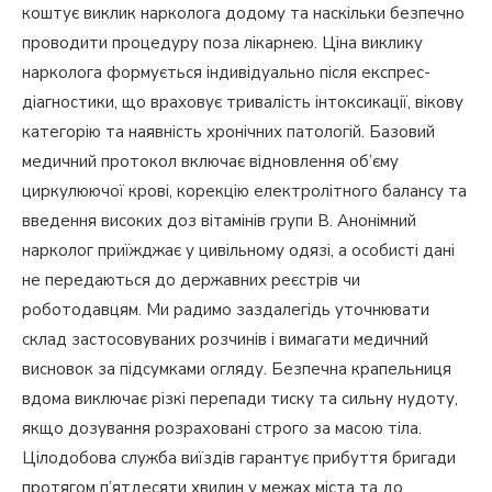
коштує виклик нарколога додому та наскільки безпечно
проводити процедуру поза лікарнею. Ціна виклику
нарколога формується індивідуально після експрес-
діагностики, що враховує тривалість інтоксикації, вікову
категорію та наявність хронічних патологій. Базовий
медичний протокол включає відновлення об’єму
циркулюючої крові, корекцію електролітного балансу та
введення високих доз вітамінів групи В. Анонімний
нарколог приїжджає у цивільному одязі, а особисті дані
не передаються до державних реєстрів чи
роботодавцям. Ми радимо заздалегідь уточнювати
склад застосовуваних розчинів і вимагати медичний
висновок за підсумками огляду. Безпечна крапельниця
вдома виключає різкі перепади тиску та сильну нудоту,
якщо дозування розраховані строго за масою тіла.
Цілодобова служба виїздів гарантує прибуття бригади
протягом п’ятдесяти хвилин у межах міста та до