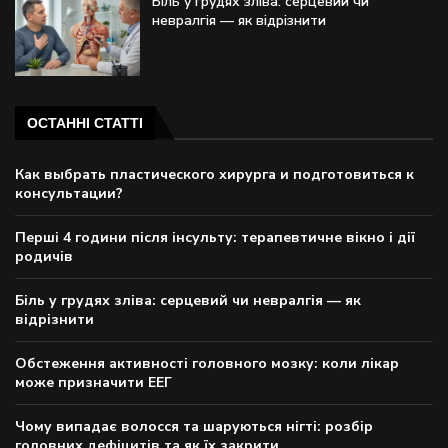
Біль у грудях зліва: серцевий чи
невралгія — як відрізнити
ОСТАННІ СТАТТІ
Как выбрать пластического хирурга и подготовиться к
консультации?
Перші 4 години після інсульту: терапевтичне вікно і дії
родичів
Біль у грудях зліва: серцевий чи невралгія — як
відрізнити
Обстеження активності головного мозку: коли лікар
може призначити ЕЕГ
Чому випадає волосся та шаруються нігті: розбір
головних дефіцитів та як їх закрити