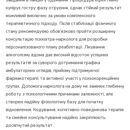
завдання в ланцюгу одужання. Процедура ефективно
купірує гостру фазу отруєння, однак стійкий результат
можливий виключно за умови комплексного
терапевтичного підходу. Після стабілізації фізичного
стану рекомендуємо обов’язково пройти розширену
консультацію психіатра-нарколога для розробки
персоналізованого плану реабілітації. Лікування
алкоголізму вдома дає високий відсоток успішних
результатів за суворого дотримання графіка
амбулаторних оглядів, прийому підтримуючої
фармакотерапії та активної участі у психокорекційних
групах. Допомога нарколога на дому не замінює глибинну
роботу з психологічними причинами залежності, але
створює надійну фізіологічну базу для початку
відновлення. Кодування, когнітивно-поведінкова терапія
та сімейне консультування надійно закріплюють
досягнутий результат.