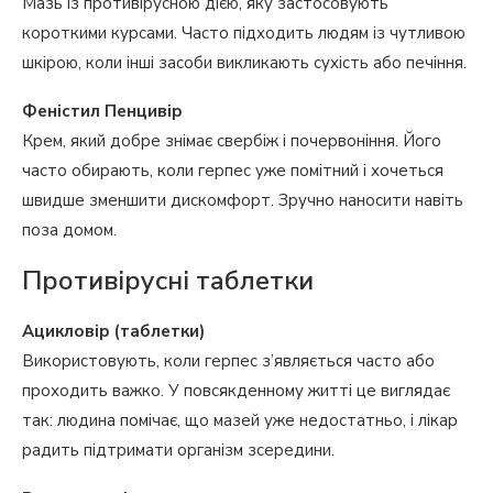
Мазь із противірусною дією, яку застосовують
короткими курсами. Часто підходить людям із чутливою
шкірою, коли інші засоби викликають сухість або печіння.
Феністил Пенцивір
Крем, який добре знімає свербіж і почервоніння. Його
часто обирають, коли герпес уже помітний і хочеться
швидше зменшити дискомфорт. Зручно наносити навіть
поза домом.
Противірусні таблетки
Ацикловір (таблетки)
Використовують, коли герпес з’являється часто або
проходить важко. У повсякденному житті це виглядає
так: людина помічає, що мазей уже недостатньо, і лікар
радить підтримати організм зсередини.