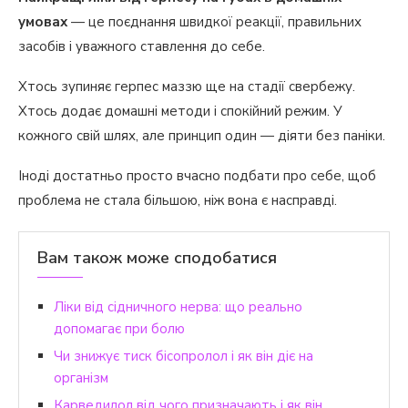
умовах
— це поєднання швидкої реакції, правильних
засобів і уважного ставлення до себе.
Хтось зупиняє герпес маззю ще на стадії свербежу.
Хтось додає домашні методи і спокійний режим. У
кожного свій шлях, але принцип один — діяти без паніки.
Іноді достатньо просто вчасно подбати про себе, щоб
проблема не стала більшою, ніж вона є насправді.
Вам також може сподобатися
Ліки від сідничного нерва: що реально
допомагає при болю
Чи знижує тиск бісопролол і як він діє на
організм
Карведилол від чого призначають і як він