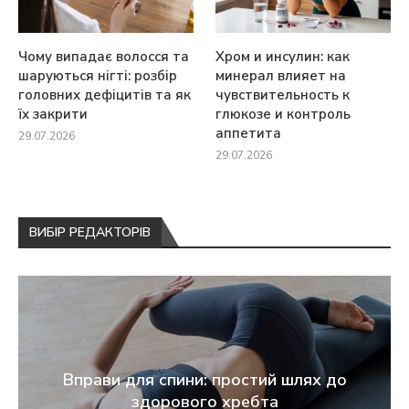
Чому випадає волосся та
Хром и инсулин: как
шаруються нігті: розбір
минерал влияет на
головних дефіцитів та як
чувствительность к
їх закрити
глюкозе и контроль
аппетита
29.07.2026
29.07.2026
ВИБІР РЕДАКТОРІВ
Вправи для спини: простий шлях до
здорового хребта