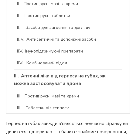
Противірусні мазі та креми
Противірусні таблетки
Засоби для загоєння та догляду
Антисептичні та допоміжні засоби
Імунопідтримуючі препарати
Комбінований підхід
Аптечні ліки від герпесу на губах, які
можна застосовувати вдома
Противірусні мазі та креми
Таблетки від герпесу
Лікування герпесу в домашніх умовах без
Герпес на губах завжди з’являється невчасно. Зранку ви
аптечних препаратів
дивитеся в дзеркало — і бачите знайоме почервоніння,