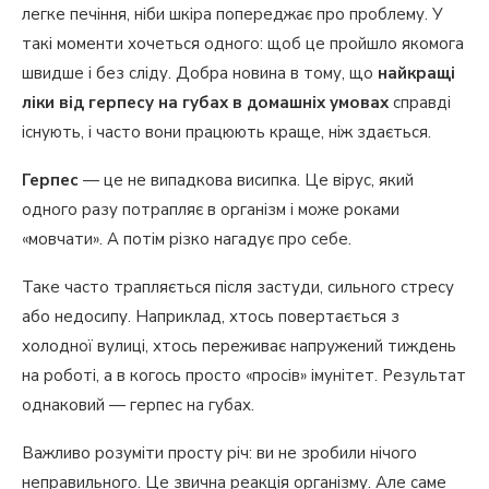
легке печіння, ніби шкіра попереджає про проблему. У
Холодні компреси
такі моменти хочеться одного: щоб це пройшло якомога
Алое та натуральні засоби
швидше і без сліду. Добра новина в тому, що
найкращі
ліки від герпесу на губах в домашніх умовах
справді
Мед і догляд за губами
існують, і часто вони працюють краще, ніж здається.
Чого не варто робити при герпесі на губах
Герпес
— це не випадкова висипка. Це вірус, який
Як прискорити загоєння і уникнути
одного разу потрапляє в організм і може роками
повторів
«мовчати». А потім різко нагадує про себе.
Коли домашнього лікування недостатньо
Таке часто трапляється після застуди, сильного стресу
або недосипу. Наприклад, хтось повертається з
холодної вулиці, хтось переживає напружений тиждень
на роботі, а в когось просто «просів» імунітет. Результат
однаковий — герпес на губах.
Важливо розуміти просту річ: ви не зробили нічого
неправильного. Це звична реакція організму. Але саме