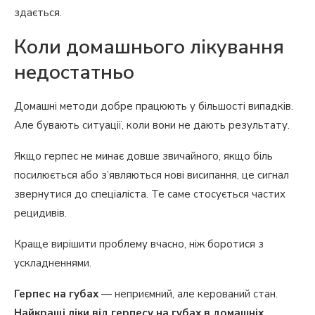
здається.
Коли домашнього лікування
недостатньо
Домашні методи добре працюють у більшості випадків.
Але бувають ситуації, коли вони не дають результату.
Якщо герпес не минає довше звичайного, якщо біль
посилюється або з’являються нові висипання, це сигнал
звернутися до спеціаліста. Те саме стосується частих
рецидивів.
Краще вирішити проблему вчасно, ніж боротися з
ускладненнями.
Герпес на губах
— неприємний, але керований стан.
Найкращі ліки від герпесу на губах в домашніх