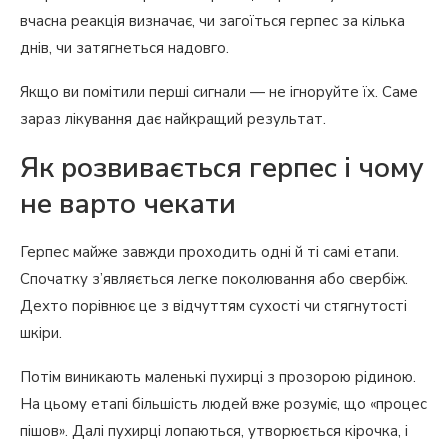
вчасна реакція визначає, чи загоїться герпес за кілька
днів, чи затягнеться надовго.
Якщо ви помітили перші сигнали — не ігноруйте їх. Саме
зараз лікування дає найкращий результат.
Як розвивається герпес і чому
не варто чекати
Герпес майже завжди проходить одні й ті самі етапи.
Спочатку з’являється легке поколювання або свербіж.
Дехто порівнює це з відчуттям сухості чи стягнутості
шкіри.
Потім виникають маленькі пухирці з прозорою рідиною.
На цьому етапі більшість людей вже розуміє, що «процес
пішов». Далі пухирці лопаються, утворюється кірочка, і