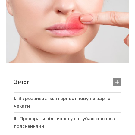
Зміст
Як розвивається герпес і чому не варто
чекати
Препарати від герпесу на губах: список з
поясненнями