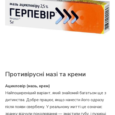
Противірусні мазі та креми
Ацикловір (мазь, крем)
Найпоширеніший варіант, який знайомий багатьом ще з
дитинства. Добре працює, якщо нанести його одразу
після появи свербежу. У реальному житті це означає:
зранку відчули поколювання — змастили губу, і пухирці