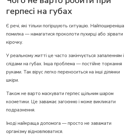
Чого не варто робити при
герпесі на губах
Є речі, які тільки погіршують ситуацію. Найпоширеніша
помилка — намагатися проколоти пухирці або зірвати
кірочку.
У реальному житті це часто закінчується запаленням і
слідами на губах. Інша проблема — постійне торкання
руками. Так вірус легко переноситься на інші ділянки
шкіри.
Також не варто маскувати герпес щільним шаром
косметики. Це заважає загоєнню і може викликати
подразнення.
Іноді найкраща допомога — просто не заважати
організму відновлюватися.