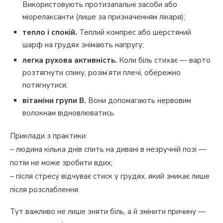
Використовують протизапальні засоби або
міорелаксанти (лише за призначенням лікаря);
тепло і спокій.
Теплий компрес або шерстяний
шарф на грудях знімають напругу;
легка рухова активність.
Коли біль стихає — варто
розтягнути спину, розім’яти плечі, обережно
потягнутися;
вітаміни групи B.
Вони допомагають нервовим
волокнам відновлюватись.
Приклади з практики:
– людина кілька днів спить на дивані в незручній позі —
потім не може зробити вдих;
– після стресу відчуває стиск у грудях, який зникає лише
після розслаблення.
Тут важливо не лише зняти біль, а й змінити причину —