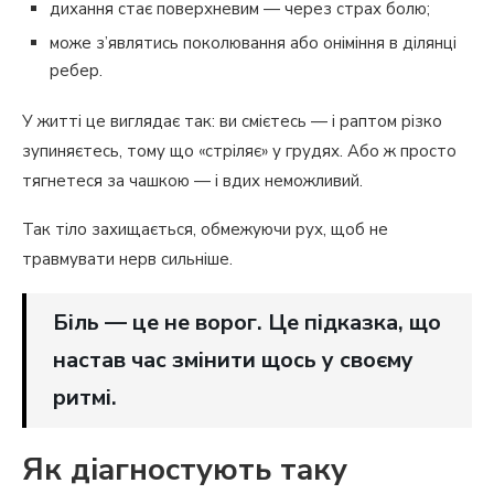
дихання стає поверхневим — через страх болю;
може з’являтись поколювання або оніміння в ділянці
ребер.
У житті це виглядає так: ви смієтесь — і раптом різко
зупиняєтесь, тому що «стріляє» у грудях. Або ж просто
тягнетеся за чашкою — і вдих неможливий.
Так тіло захищається, обмежуючи рух, щоб не
травмувати нерв сильніше.
Біль — це не ворог. Це підказка, що
настав час змінити щось у своєму
ритмі.
Як діагностують таку