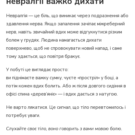
невралгії важко дихати
Невралгія — це біль, що виникає через подразнення або
здавлення нерва. Якщо запалення зачіпає міжреберний
нерв, навіть звичайний вдих може відгукнутися різким
болем у грудях. Людина намагається дихати
поверхнево, щоб не спровокувати новий напад, і саме
тому здається, що повітря бракує.
У побуті це виглядає просто:
ви піднімаєте важку сумку, чуєте «простріл» у боці, а
потім кожен вдих болить. Або ж після довгого сидіння в
офісі спина «дерев’яніє» — і вдих дається з натугою.
Не варто лякатися. Це сигнал, що тіло перевтомилось і
потребує уваги.
Слухайте своє тіло, воно говорить з вами мовою болю.