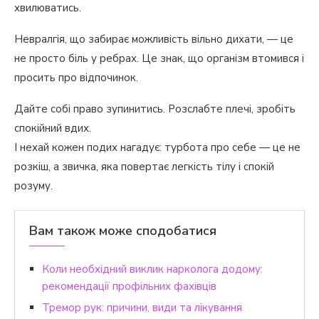
хвилюватись.
Невралгія, що забирає можливість вільно дихати, — це
не просто біль у ребрах. Це знак, що організм втомився і
просить про відпочинок.
Дайте собі право зупинитись. Розслабте плечі, зробіть
спокійний вдих.
І нехай кожен подих нагадує: турбота про себе — це не
розкіш, а звичка, яка повертає легкість тілу і спокій
розуму.
Вам також може сподобатися
Коли необхідний виклик нарколога додому:
рекомендації профільних фахівців
Тремор рук: причини, види та лікування