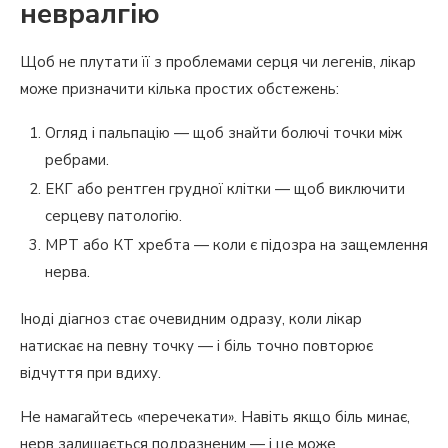
невралгію
Щоб не плутати її з проблемами серця чи легенів, лікар
може призначити кілька простих обстежень:
Огляд і пальпацію — щоб знайти болючі точки між
ребрами.
ЕКГ або рентген грудної клітки — щоб виключити
серцеву патологію.
МРТ або КТ хребта — коли є підозра на защемлення
нерва.
Іноді діагноз стає очевидним одразу, коли лікар
натискає на певну точку — і біль точно повторює
відчуття при вдиху.
Не намагайтесь «перечекати». Навіть якщо біль минає,
нерв залишається подразненим — і це може