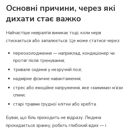
Основні причини, через які
дихати стає важко
Найчастіше невралгія виникає тоді, коли нерв
стискається або запалюється. Це може статися через:
переохолодження — наприклад, кондиціонер чи
протяг після тренування;
тривале сидіння у незручній позі;
надмірне фізичне навантаження;
стрес або емоційне напруження, яке «зажимає» м’язи
спини;
старі травми грудної клітки або хребта.
Буває, що біль приходить не відразу. Людина
прокидається зранку, робить глибокий вдих — і