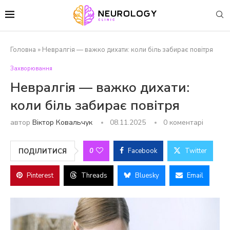
Головна
»
Невралгія — важко дихати: коли біль забирає повітря
Захворювання
Невралгія — важко дихати:
коли біль забирає повітря
автор
Віктор Ковальчук
08.11.2025
0 коментарі
0
Facebook
Twitter
ПОДІЛИТИСЯ
Pinterest
Threads
Bluesky
Email