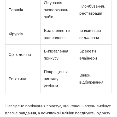
Лікування
Пломбування,
Терапія
захворювань
реставрація
зубів
Видалення та
Імплантація,
Хірургія
відновлення
видалення
Виправлення
Брекети,
Ортодонтія
прикусу
елайнери
Покращення
Вініри,
Естетика
вигляду
відбілювання
усмішки
Наведене порівняння показує, що кожен напрям вирішує
власне завдання, а комплексні клініки поєднують одразу