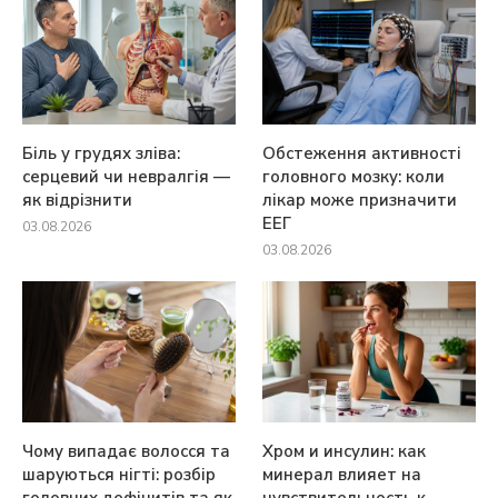
Біль у грудях зліва:
Обстеження активності
серцевий чи невралгія —
головного мозку: коли
як відрізнити
лікар може призначити
ЕЕГ
03.08.2026
03.08.2026
Чому випадає волосся та
Хром и инсулин: как
шаруються нігті: розбір
минерал влияет на