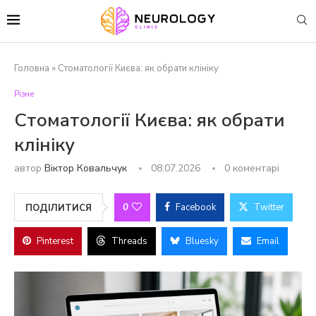
Головна
»
Стоматології Києва: як обрати клініку
Різне
Стоматології Києва: як обрати
клініку
автор
Віктор Ковальчук
08.07.2026
0 коментарі
0
Facebook
Twitter
ПОДІЛИТИСЯ
Pinterest
Threads
Bluesky
Email