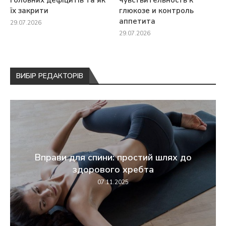
головних дефіцитів та як
чувствительность к
їх закрити
глюкозе и контроль
аппетита
29.07.2026
29.07.2026
ВИБІР РЕДАКТОРІВ
Вправи для спини: простий шлях до
здорового хребта
07.11.2025