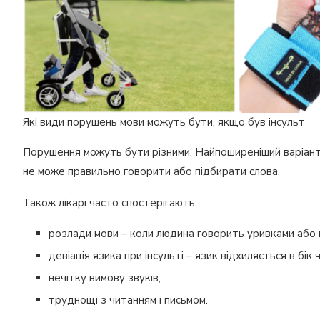
Які види порушень мови можуть бути, якщо був інсульт
Порушення можуть бути різними. Найпоширеніший варіант –
не може правильно говорити або підбирати слова.
Також лікарі часто спостерігають:
розлади мови – коли людина говорить уривками або 
девіація язика при інсульті – язик відхиляється в бік 
нечітку вимову звуків;
труднощі з читанням і письмом.