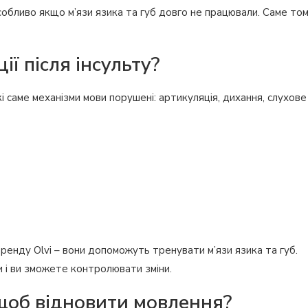
собливо якщо м’язи язика та губ довго не працювали. Саме то
ії після інсульту?
кі саме механізми мови порушені: артикуляція, дихання, слухове
ренду Olvi – вони допоможуть тренувати м’язи язика та губ.
 і ви зможете контролювати зміни.
щоб відновити мовлення?