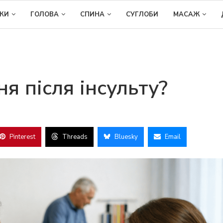
ІКИ
ГОЛОВА
СПИНА
СУГЛОБИ
МАСАЖ
я після інсульту?
Pinterest
Threads
Bluesky
Email