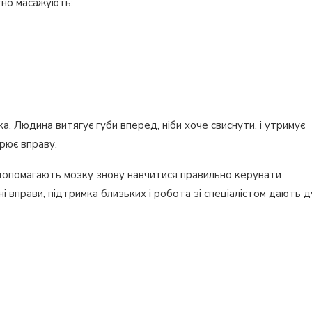
тно масажують:
. Людина витягує губи вперед, ніби хоче свиснути, і утримує
рює вправу.
 і допомагають мозку знову навчитися правильно керувати
рні вправи, підтримка близьких і робота зі спеціалістом дають 