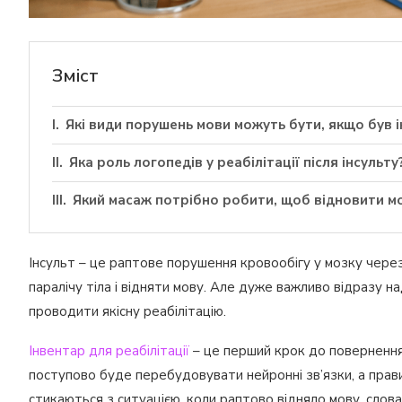
Зміст
Які види порушень мови можуть бути, якщо був і
Яка роль логопедів у реабілітації після інсульту
Який масаж потрібно робити, щоб відновити м
Інсульт – це раптове порушення кровообігу у мозку через
паралічу тіла і відняти мову. Але дуже важливо відразу 
проводити якісну реабілітацію.
Інвентар для реабілітації
– це перший крок до повернення 
поступово буде перебудовувати нейронні зв’язки, а пра
стикаються з ситуацією, коли раптово відняло мову, слова