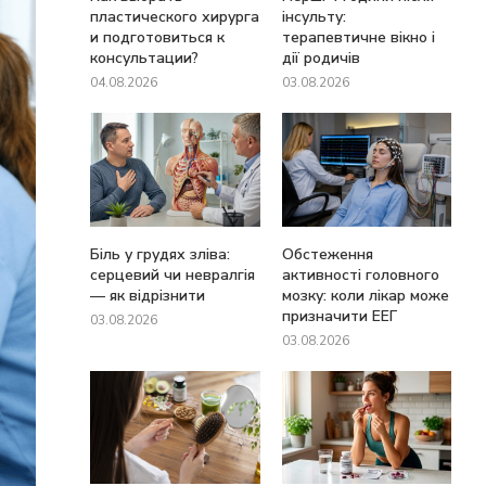
пластического хирурга
інсульту:
и подготовиться к
терапевтичне вікно і
консультации?
дії родичів
04.08.2026
03.08.2026
Біль у грудях зліва:
Обстеження
серцевий чи невралгія
активності головного
— як відрізнити
мозку: коли лікар може
призначити ЕЕГ
03.08.2026
03.08.2026