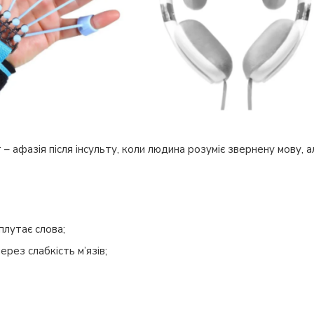
 афазія після інсульту, коли людина розуміє звернену мову, а
плутає слова;
через слабкість м’язів;