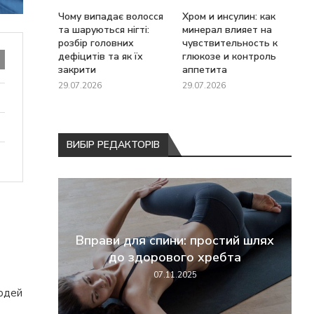
Чому випадає волосся
Хром и инсулин: как
та шаруються нігті:
минерал влияет на
розбір головних
чувствительность к
дефіцитів та як їх
глюкозе и контроль
закрити
аппетита
29.07.2026
29.07.2026
ВИБІР РЕДАКТОРІВ
о
перші
Вправи для спини: простий шлях
жання
до здорового хребта
07.11.2025
людей