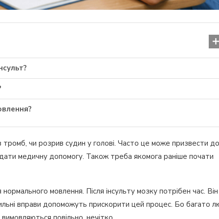
нсульт?
?
овлення?
 тромб, чи розрив судин у голові. Часто це може призвести д
надати медичну допомогу. Також треба якомога раніше почати
Шизофренія: симптоми, 
ознаки та шлях до оду
нормального мовлення. Після інсульту мозку потрібен час. Він
07.11.2025
вильні вправи допоможуть прискорити цей процес. Бо багато 
 вимовляються повільно, нечітко.