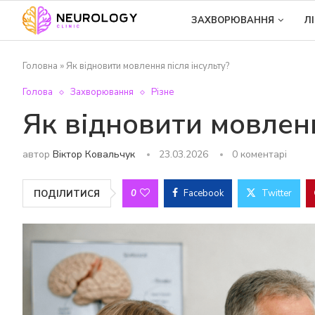
ЗАХВОРЮВАННЯ
Л
Головна
»
Як відновити мовлення після інсульту?
Голова
Захворювання
Різне
Як відновити мовленн
автор
Віктор Ковальчук
23.03.2026
0 коментарі
0
Facebook
Twitter
ПОДІЛИТИСЯ