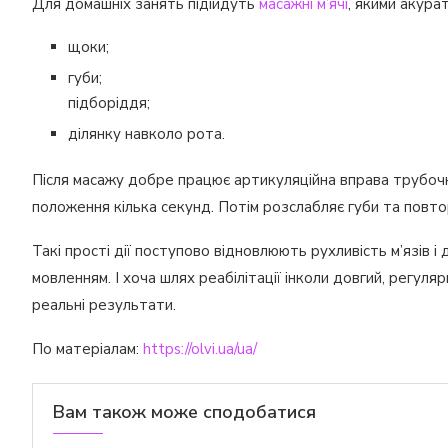
Для домашніх занять підійдуть
масажні м’ячі
, якими акура
щоки;
губи;
підборіддя;
ділянку навколо рота.
Після масажу добре працює артикуляційна вправа трубочка
положення кілька секунд. Потім розслабляє губи та повто
Такі прості дії поступово відновлюють рухливість м’язів
мовленням. І хоча шлях реабілітації інколи довгий, регуля
реальні результати.
По матеріалам:
https://olvi.ua/ua/
Вам також може сподобатися