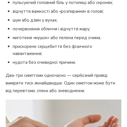
пульсуючий головний біль у потилиці або скронях;
відчуття важкості або «розпирання» в голові;
шум або дзвін у вухах;
почервоніння обличчя і відчуття жару;
миготіння «мушок» або пелена перед очима;
прискорене серцебиття без фізичного
навантаження;
нудота без очевидної причини.
Два-три симптоми одночасно — серйозний привід
виміряти тиск якнайшвидше. Один симптом може бути
від перевтоми, спеки або зневоднення.