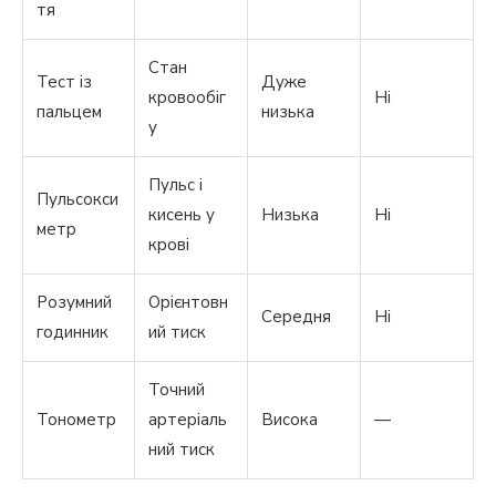
тя
Стан
Тест із
Дуже
кровообіг
Ні
пальцем
низька
у
Пульс і
Пульсокси
кисень у
Низька
Ні
метр
крові
Розумний
Орієнтовн
Середня
Ні
годинник
ий тиск
Точний
Тонометр
артеріаль
Висока
—
ний тиск