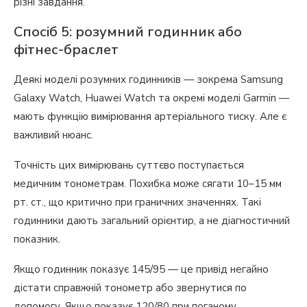
різні завдання.
Спосіб 5: розумний годинник або
фітнес-браслет
Деякі моделі розумних годинників — зокрема Samsung
Galaxy Watch, Huawei Watch та окремі моделі Garmin —
мають функцію вимірювання артеріального тиску. Але є
важливий нюанс.
Точність цих вимірювань суттєво поступається
медичним тонометрам. Похибка може сягати 10–15 мм
рт. ст., що критично при граничних значеннях. Такі
годинники дають загальний орієнтир, а не діагностичний
показник.
Якщо годинник показує 145/95 — це привід негайно
дістати справжній тонометр або звернутися по
допомогу. Якщо показує 120/80 при поганому