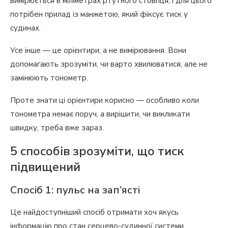
вимірюється в міліметрах ртутного стовпця, і для цього
потрібен прилад із манжетою, який фіксує тиск у
судинах.
Усе інше — це орієнтири, а не вимірювання. Вони
допомагають зрозуміти, чи варто хвилюватися, але не
замінюють тонометр.
Проте знати ці орієнтири корисно — особливо коли
тонометра немає поруч, а вирішити, чи викликати
швидку, треба вже зараз.
5 способів зрозуміти, що тиск
підвищений
Спосіб 1: пульс на зап’ясті
Це найдоступніший спосіб отримати хоч якусь
інформацію про стан серцево-судинної системи.