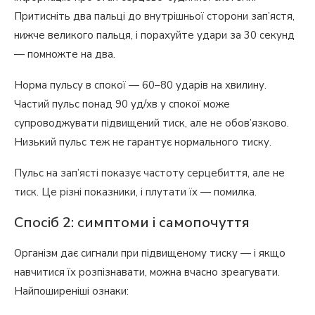
Притисніть два пальці до внутрішньої сторони зап’ястя,
нижче великого пальця, і порахуйте удари за 30 секунд
— помножте на два.
Норма пульсу в спокої — 60–80 ударів на хвилину.
Частий пульс понад 90 уд/хв у спокої може
супроводжувати підвищений тиск, але не обов’язково.
Низький пульс теж не гарантує нормального тиску.
Пульс на зап’ясті показує частоту серцебиття, але не
тиск. Це різні показники, і плутати їх — помилка.
Спосіб 2: симптоми і самопочуття
Організм дає сигнали при підвищеному тиску — і якщо
навчитися їх розпізнавати, можна вчасно зреагувати.
Найпоширеніші ознаки: