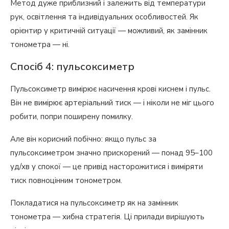
Метод дуже приблизний і залежить від температури
рук, освітлення та індивідуальних особливостей. Як
орієнтир у критичній ситуації — можливий, як замінник
тонометра — ні.
Спосіб 4: пульсоксиметр
Пульсоксиметр вимірює насичення крові киснем і пульс.
Він не вимірює артеріальний тиск — і ніколи не міг цього
робити, попри поширену помилку.
Але він корисний побічно: якщо пульс за
пульсоксиметром значно прискорений — понад 95–100
уд/хв у спокої — це привід насторожитися і виміряти
тиск повноцінним тонометром.
Покладатися на пульсоксиметр як на замінник
тонометра — хибна стратегія. Ці прилади вирішують