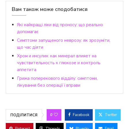
Вам також може сподобатися
Які найкращі ліки від проносу: що реально
допомагає
Симптоми запущеного неврозу: як зрозуміти,
що час діяти
Хром и инсулин: как минерал влияет на
чувствительность к глюкозе и контроль
аппетита
Грижа поперекового відділу: симптоми,
лікування без операції і вправи
0
Facebook
Twitter
ПОДІЛИТИСЯ
Pinterest
Threads
Bluesky
Email