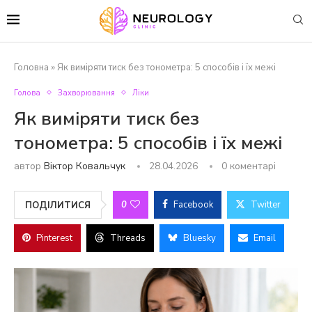
Головна
»
Як виміряти тиск без тонометра: 5 способів і їх межі
Голова
Захворювання
Ліки
Як виміряти тиск без
тонометра: 5 способів і їх межі
автор
Віктор Ковальчук
28.04.2026
0 коментарі
0
Facebook
Twitter
ПОДІЛИТИСЯ
Pinterest
Threads
Bluesky
Email