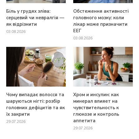
Біль у грудях зліва:
Обстеження активності
серцевий чи невралгія —
головного мозку: коли
як відрізнити
лікар може призначити
ЕЕГ
03.08.2026
03.08.2026
Чому випадає волосся та
Хром и инсулин: как
шаруються нігті: розбір
минерал влияет на
головних дефіцитів та як
чувствительность к
їх закрити
глюкозе и контроль
аппетита
29.07.2026
29.07.2026