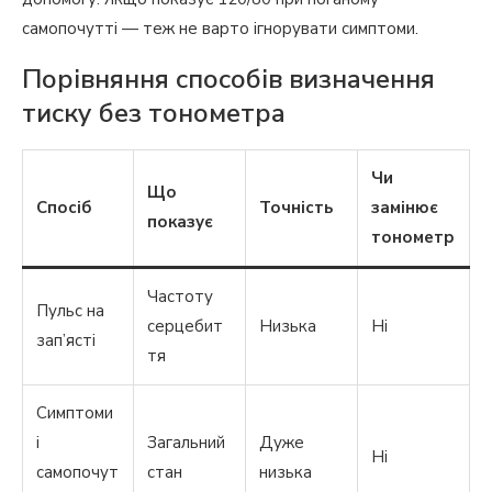
самопочутті — теж не варто ігнорувати симптоми.
Порівняння способів визначення
тиску без тонометра
Чи
Що
Спосіб
Точність
замінює
показує
тонометр
Частоту
Пульс на
серцебит
Низька
Ні
зап’ясті
тя
Симптоми
і
Загальний
Дуже
Ні
самопочут
стан
низька