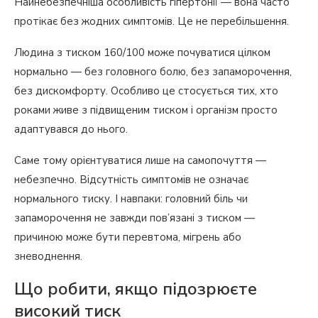
Найнебезпечніша особливість гіпертонії — вона часто
протікає без жодних симптомів. Це не перебільшення.
Людина з тиском 160/100 може почуватися цілком
нормально — без головного болю, без запаморочення,
без дискомфорту. Особливо це стосується тих, хто
роками живе з підвищеним тиском і організм просто
адаптувався до нього.
Саме тому орієнтуватися лише на самопочуття —
небезпечно. Відсутність симптомів не означає
нормального тиску. І навпаки: головний біль чи
запаморочення не завжди пов’язані з тиском —
причиною може бути перевтома, мігрень або
зневоднення.
Що робити, якщо підозрюєте
високий тиск