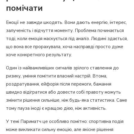
помічати
Емоції не завжди шкодять. Вони дають енергію, інтерес,
залученість і відчуття моменту. Проблема починається
тоді, коли емоція маскується під аналіз. Людині здається,
що вона все прорахувала, хоча насправді просто дуже
хоче конкретного результату.
Один із найважливіших сигналів зрілого ставлення до
ризику, уміння помітити власний настрій. Втома,
роздратування, ейфорія після перемоги, бажання
швидко відігратися або довести собі правоту можуть
змінити рішення сильніше, ніж будь-яка статистика. Саме
тому пауза іноді є кращою дією, ніж активність.
У темі Париматч це особливо помітно: спортивна подія
може викликати сильну емоцію, але якісне рішення