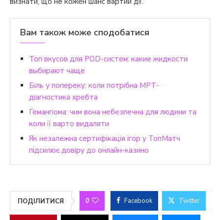
визнати, що не кожен шанс вартий дії.
Вам також може сподобатися
Топ вкусов для POD-систем: какие жидкости
выбирают чаще
Біль у попереку: коли потрібна МРТ-
діагностика хребта
Гемангіома: чим вона небезпечна для людини та
коли її варто видаляти
Як незалежна сертифікація ігор у ТопМатч
підсилює довіру до онлайн-казино
0
Facebook
Twitter
ПОДІЛИТИСЯ