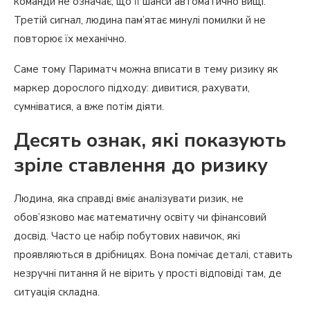
команди не означає, що її шанси автоматично вищі.
Третій сигнал, людина пам’ятає минулі помилки й не
повторює їх механічно.
Саме тому Париматч можна вписати в тему ризику як
маркер дорослого підходу: дивитися, рахувати,
сумніватися, а вже потім діяти.
Десять ознак, які показують
зріле ставлення до ризику
Людина, яка справді вміє аналізувати ризик, не
обов’язково має математичну освіту чи фінансовий
досвід. Часто це набір побутових навичок, які
проявляються в дрібницях. Вона помічає деталі, ставить
незручні питання й не вірить у прості відповіді там, де
ситуація складна.