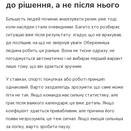
до рішення, а не після нього
Більшість людей починає аналізувати ризик уже тоді,
коли наслідки стали очевидними. Багато хто розбирає
ситуацію вже після результату: згадує, що не врахував,
де поспішив, на що не звернув уваги. Обережніша
людина робить це раніше. Вона не тисне одразу, не
погоджується автоматично і не вибирає перший варіант
лише тому, що він здається зручним.
У ставках, спорті, покупках або роботі принцип
однаковий. Варто заздалегідь зрозуміти, що саме може
піти не так. Якщо команда має сильну статистику, але
грає після важкого календаря, це вже деталь. Якщо
коефіцієнт здається привабливим, але причина його
появи незрозуміла, це теж сигнал. Якщо емоція сильніша
за логіку, варто зробити паузу.