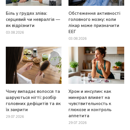
Біль у грудях зліва:
Обстеження активності
серцевий чи невралгія —
головного мозку: коли
як відрізнити
лікар може призначити
ЕЕГ
03.08.2026
03.08.2026
Чому випадає волосся та
Хром и инсулин: как
шаруються нігті: розбір
минерал влияет на
головних дефіцитів та як
чувствительность к
їх закрити
глюкозе и контроль
аппетита
29.07.2026
29.07.2026