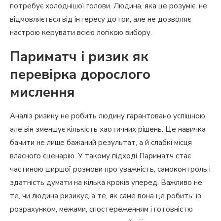
потребує холоднішої голови. Людина, яка це розуміє, не
відмовляється від інтересу до гри, але не дозволяє
настрою керувати всією логікою вибору.
Париматч і ризик як
перевірка дорослого
мислення
Аналіз ризику не робить людину гарантовано успішною,
але він зменшує кількість хаотичних рішень. Це навичка
бачити не лише бажаний результат, а й слабкі місця
власного сценарію. У такому підході Париматч стає
частиною ширшої розмови про уважність, самоконтроль і
здатність думати на кілька кроків уперед. Важливо не
те, чи людина ризикує, а те, як саме вона це робить: із
розрахунком, межами, спостереженням і готовністю