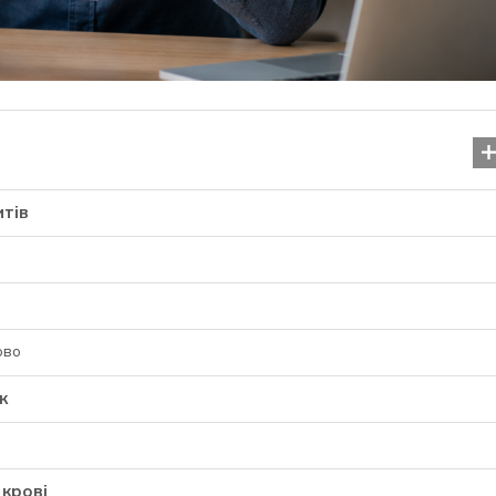
итів
ово
Шизофренія: симптоми, 
к
ознаки та шлях до оду
07.11.2025
 крові