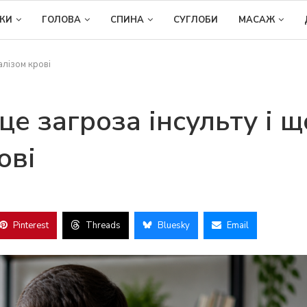
ІКИ
ГОЛОВА
СПИНА
СУГЛОБИ
МАСАЖ
налізом крові
це загроза інсульту і щ
рові
Pinterest
Threads
Bluesky
Email