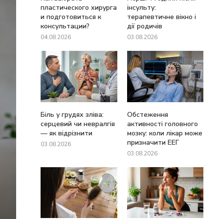
пластического хирурга
інсульту:
и подготовиться к
терапевтичне вікно і
консультации?
дії родичів
04.08.2026
03.08.2026
Біль у грудях зліва:
Обстеження
серцевий чи невралгія
активності головного
— як відрізнити
мозку: коли лікар може
призначити ЕЕГ
03.08.2026
03.08.2026