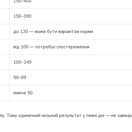
150–400
150–380
до 120 — може бути варіантом норми
від 100 — потребує спостереження
100–149
50–99
нижче 50
у. Тому одиничний низький результат у певні дні — не завжд