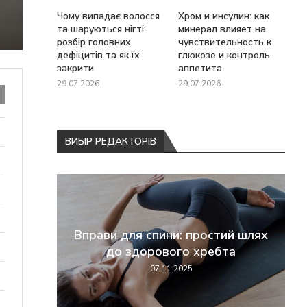
Чому випадає волосся
Хром и инсулин: как
та шаруються нігті:
минерал влияет на
розбір головних
чувствительность к
дефіцитів та як їх
глюкозе и контроль
закрити
аппетита
29.07.2026
29.07.2026
ВИБІР РЕДАКТОРІВ
перші
Вправи для спини: простий шлях
жання
до здорового хребта
07.11.2025