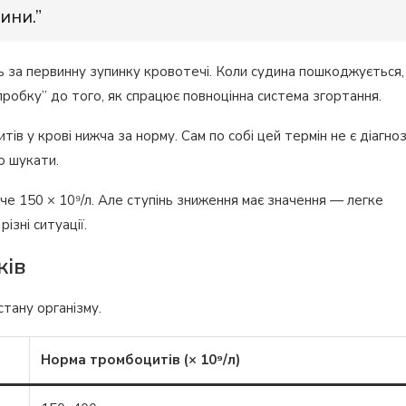
ини.”
ь за первинну зупинку кровотечі. Коли судина пошкоджується,
пробку” до того, як спрацює повноцінна система згортання.
ів у крові нижча за норму. Сам по собі цей термін не є діагно
о шукати.
е 150 × 10⁹/л. Але ступінь зниження має значення — легке
зні ситуації.
ків
стану організму.
Норма тромбоцитів (× 10⁹/л)