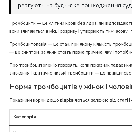
реагують на будь-яке пошкодження суд
Тромбоцити — це клітини крові без ядра, які відповідают
вони злипаються в місці розриву і утворюють тимчасову “
Тромбоцитопенія — це стан, при якому кількість тромбоцит
— це симптом, за яким стоїть певна причина, яку і потрібн
Про тромбоцитопенію говорять, коли показник падає нижч
зниження і критично низькі тромбоцити — це принципово рі
Норма тромбоцитів у жінок і чолові
Показники норми дещо відрізняються залежно від статі і 
Категорія