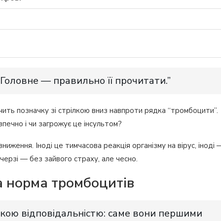
. Головне — правильно її прочитати.”
чить позначку зі стрілкою вниз навпроти рядка “тромбоцити”.
печно і чи загрожує це інсультом?
ниження. Іноді це тимчасова реакція організму на вірус, іноді 
черзі — без зайвого страху, але чесно.
а норма тромбоцитів
икою відповідальністю: саме вони першими