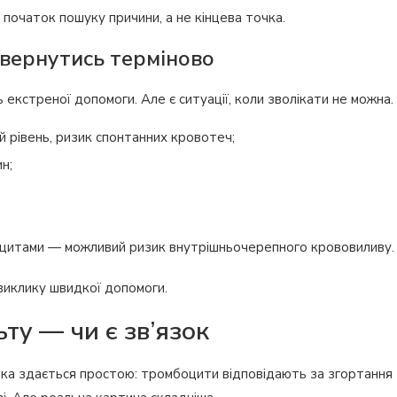
початок пошуку причини, а не кінцева точка.
звернутись терміново
екстреної допомоги. Але є ситуації, коли зволікати не можна.
 рівень, ризик спонтанних кровотеч;
н;
боцитами — можливий ризик внутрішньочерепного крововиливу.
виклику швидкої допомоги.
ьту — чи є зв’язок
огіка здається простою: тромбоцити відповідають за згортання