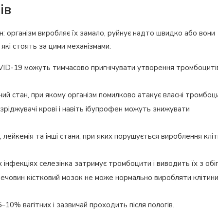
ів
 організм виробляє їх замало, руйнує надто швидко або вони
 які стоять за цими механізмами:
COVID-19 можуть тимчасово пригнічувати утворення тромбоциті
ий стан, при якому організм помилково атакує власні тромбоц
зріджувачі крові і навіть ібупрофен можуть знижувати
 лейкемія та інші стани, при яких порушується вироблення клі
 інфекціях селезінка затримує тромбоцити і виводить їх з обіг
 речовин кістковий мозок не може нормально виробляти клітин
–10% вагітних і зазвичай проходить після пологів.