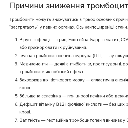
Причини зниження тромбоцит
Тромбоцити можуть знижуватись з трьох основних причин:
“застрягають” у певних органах. Ось найпоширеніші стани,
Вірусні інфекції — грип, Епштейна-Барр, гепатит, 
або прискорювати їх руйнування.
Імунна тромбоцитопенічна пурпура (ІТП) — аутоімунн
Медикаменти — деякі антибіотики, протисудомні, ро
тромбоцити як побічний ефект.
Захворювання кісткового мозку — апластична анемія,
крові.
Збільшена селезінка — при цирозі печінки або деяких
Дефіцит вітаміну B12 і фолієвої кислоти — без цих
крові.
Вагітність — гестаційна тромбоцитопенія виникає у 5