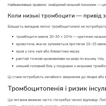
Найважливіше правило: знайдений низький показник — це 
Коли низькі тромбоцити — привід 
Більшість випадків легкої тромбоцитопенії не потребують 
тромбоцити нижче 20–30 × 10⁹/л — критично низький
кровотеча, яка не зупиняється протягом 10–15 хвили
кров у сечі, калі або блювотних масах;
раптові точкові крововиливи на шкірі по всьому тілу;
сильний головний біль у поєднанні з низькими тром
Ці стани потребують негайного звернення до лікаря або 
Тромбоцитопенія і ризик інсул
Це питання виникає часто і потребує чесної відповіді. Л