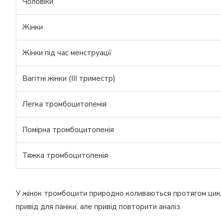
Чоловіки
Жінки
Жінки під час менструації
Вагітні жінки (III триместр)
Легка тромбоцитопенія
Помірна тромбоцитопенія
Тяжка тромбоцитопенія
У жінок тромбоцити природно коливаються протягом цикл
привід для паніки, але привід повторити аналіз.