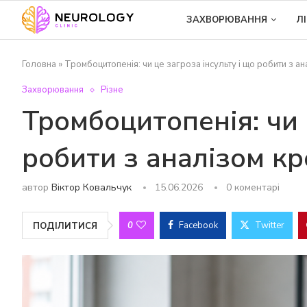
ЗАХВОРЮВАННЯ
Л
Головна
»
Тромбоцитопенія: чи це загроза інсульту і що робити з а
Захворювання
Різне
Тромбоцитопенія: чи 
робити з аналізом к
автор
Віктор Ковальчук
15.06.2026
0 коментарі
0
Facebook
Twitter
ПОДІЛИТИСЯ