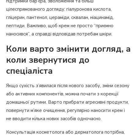
підтримки бар’єра, зволоження та більш
цілеспрямованого догляду: гіалуронова кислота,
гліцерин, пантенол, цераміди, сквалан, ніацинамід,
пептиди. Важливо, щоб крем не просто “приємно
наносився”, а справді відповідав потребам шкіри.
Коли варто змінити догляд, а
коли звернутися до
спеціаліста
Якщо сухість з’явилася після нового засобу, зміни сезону
або активних компонентів, можна почати з корекції
домашньої рутини. Варто прибрати агресивні продукти,
повернути м’яке очищення, регулярно наносити крем і
не вводити кілька нових засобів одночасно.
Консультація косметолога або дерматолога потрібна,