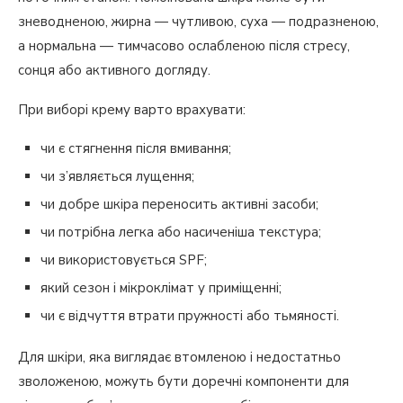
зневодненою, жирна — чутливою, суха — подразненою,
а нормальна — тимчасово ослабленою після стресу,
сонця або активного догляду.
При виборі крему варто врахувати:
чи є стягнення після вмивання;
чи з’являється лущення;
чи добре шкіра переносить активні засоби;
чи потрібна легка або насиченіша текстура;
чи використовується SPF;
який сезон і мікроклімат у приміщенні;
чи є відчуття втрати пружності або тьмяності.
Для шкіри, яка виглядає втомленою і недостатньо
зволоженою, можуть бути доречні компоненти для