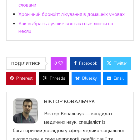
словами
Хронічний бронхіт: лікування в домашніх умовах
Как выбрать лучшие контактные линзы на
месяц
0
Facebook
Twitter
ПОДІЛИТИСЯ
Pinterest
Threads
Bluesky
Email
ВІКТОР КОВАЛЬЧУК
Віктор Ковальчук — кандидат
медичних наук, спеціаліст із
багаторічним досвідом у сфері медико-соціальної
експертизи, а саме неврології, реабілітації та