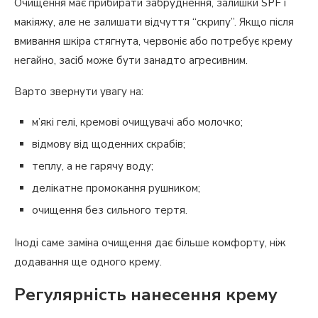
Очищення має прибирати забруднення, залишки SPF і
макіяжу, але не залишати відчуття “скрипу”. Якщо після
вмивання шкіра стягнута, червоніє або потребує крему
негайно, засіб може бути занадто агресивним.
Варто звернути увагу на:
м’які гелі, кремові очищувачі або молочко;
відмову від щоденних скрабів;
теплу, а не гарячу воду;
делікатне промокання рушником;
очищення без сильного тертя.
Іноді саме заміна очищення дає більше комфорту, ніж
додавання ще одного крему.
Регулярність нанесення крему