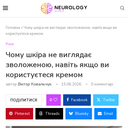
Головна
»
Чому шкіра не виглядає зволоженою, навіть якщо ви
користуєтеся кремом
Різне
Чому шкіра не виглядає
зволоженою, навіть якщо ви
користуєтеся кремом
автор
Віктор Ковальчук
15.06.2026
0 коментарі
0
Facebook
Twitter
ПОДІЛИТИСЯ
Pinterest
Threads
Bluesky
Email