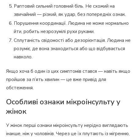
Раптовий сильний головний біль. Не схожий на
звичайний — різкий, як удар, без попередніх ознак.
Порушення координації. Людина не може нормально
йти, робить незрозумілі рухи руками.
Сплутаність свідомості або дезорієнтація. Людина не
розуміє, де вона знаходиться або що відбувається
навколо.
Якщо хоча б один із цих симптомів стався — навіть якщо
пройшов за п’ять хвилин — це вже привід для
обстеження.
Особливі ознаки мікроінсульту у
жінок
У жінок перші ознаки мікроінсульту нерідко виглядають
інакше, ніж у чоловіків. Через це їх плутають із мігренню,