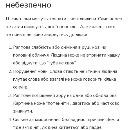
небезпечно
Ці симптоми можуть тривати лічені хвилини. Саме через
це люди вирішують, що “пронесло”. Але кожен із них —
це привід негайно звернутись до лікаря.
Раптова слабкість або оніміння в руці, нозі чи
половині обличчя. Людина може не втримати чашку
або відчути, що “губа не своя”.
Порушення мови. Слова стають нечіткими, людина
плутає слова або взагалі не може говорити кілька
секунд.
Раптове погіршення зору на одне або обидва ока.
Картинка може “потемніти”, двоїтись або частково
зникнути.
Сильне запаморочення без видимої причини. Земля
“іде з-під ніг”, людина хитається або падає.