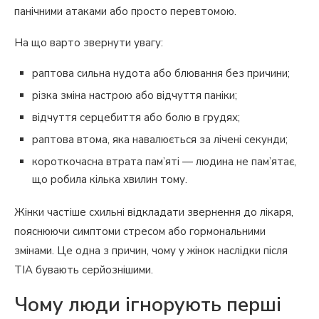
панічними атаками або просто перевтомою.
На що варто звернути увагу:
раптова сильна нудота або блювання без причини;
різка зміна настрою або відчуття паніки;
відчуття серцебиття або болю в грудях;
раптова втома, яка навалюється за лічені секунди;
короткочасна втрата пам’яті — людина не пам’ятає,
що робила кілька хвилин тому.
Жінки частіше схильні відкладати звернення до лікаря,
пояснюючи симптоми стресом або гормональними
змінами. Це одна з причин, чому у жінок наслідки після
ТІА бувають серйознішими.
Чому люди ігнорують перші