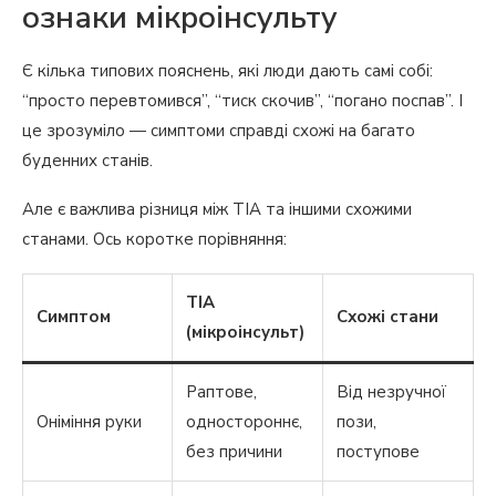
ознаки мікроінсульту
Є кілька типових пояснень, які люди дають самі собі:
“просто перевтомився”, “тиск скочив”, “погано поспав”. І
це зрозуміло — симптоми справді схожі на багато
буденних станів.
Але є важлива різниця між ТІА та іншими схожими
станами. Ось коротке порівняння:
ТІА
Симптом
Схожі стани
(мікроінсульт)
Раптове,
Від незручної
Оніміння руки
одностороннє,
пози,
без причини
поступове