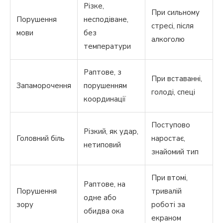
Різке,
При сильному
Порушення
несподіване,
стресі, після
мови
без
алкоголю
температури
Раптове, з
При вставанні,
Запаморочення
порушенням
голоді, спеці
координації
Поступово
Різкий, як удар,
Головний біль
наростає,
нетиповий
знайомий тип
При втомі,
Раптове, на
Порушення
тривалій
одне або
зору
роботі за
обидва ока
екраном