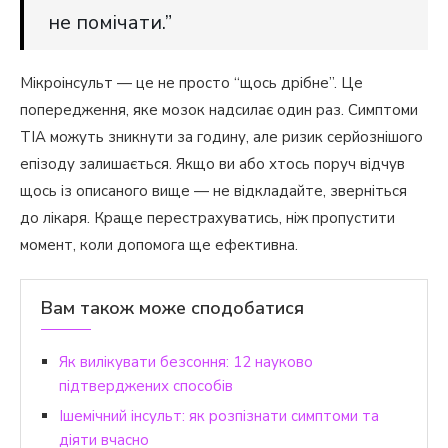
не помічати.”
Мікроінсульт — це не просто “щось дрібне”. Це
попередження, яке мозок надсилає один раз. Симптоми
ТІА можуть зникнути за годину, але ризик серйознішого
епізоду залишається. Якщо ви або хтось поруч відчув
щось із описаного вище — не відкладайте, зверніться
до лікаря. Краще перестрахуватись, ніж пропустити
момент, коли допомога ще ефективна.
Вам також може сподобатися
Як вилікувати безсоння: 12 науково
підтверджених способів
Ішемічний інсульт: як розпізнати симптоми та
діяти вчасно