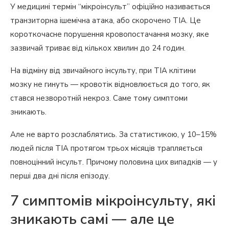
У медицині термін “мікроінсульт” офіційно називається
транзиторна ішемічна атака, або скорочено ТІА. Це
короткочасне порушення кровопостачання мозку, яке
зазвичай триває від кількох хвилин до 24 годин.
На відміну від звичайного інсульту, при ТІА клітини
мозку не гинуть — кровотік відновлюється до того, як
стався незворотній некроз. Саме тому симптоми
зникають.
Але не варто розслаблятись. За статистикою, у 10–15%
людей після ТІА протягом трьох місяців трапляється
повноцінний інсульт. Причому половина цих випадків — у
перші два дні після епізоду.
7 симптомів мікроінсульту, які
зникають самі — але це