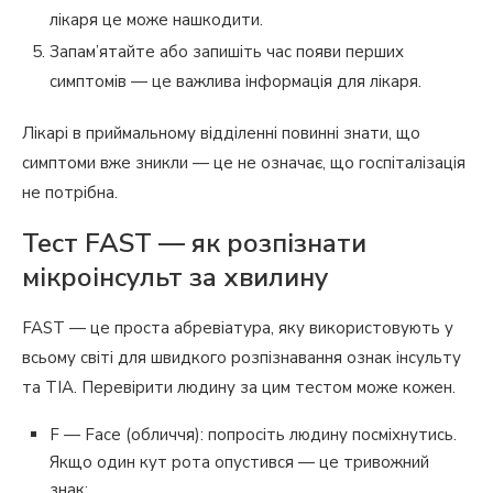
лікаря це може нашкодити.
Запам’ятайте або запишіть час появи перших
симптомів — це важлива інформація для лікаря.
Лікарі в приймальному відділенні повинні знати, що
симптоми вже зникли — це не означає, що госпіталізація
не потрібна.
Тест FAST — як розпізнати
мікроінсульт за хвилину
FAST — це проста абревіатура, яку використовують у
всьому світі для швидкого розпізнавання ознак інсульту
та ТІА. Перевірити людину за цим тестом може кожен.
F — Face (обличчя): попросіть людину посміхнутись.
Якщо один кут рота опустився — це тривожний
знак;