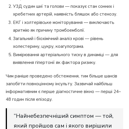
УЗД судин шиї та голови — показує стан сонних і
хребетних артерій, наявність бляшок або стенозу.
ЕКГ і холтерівське моніторування — виключають
аритмію як причину тромбоемболії.
Загальний і біохімічний аналіз крові — рівень
холестерину, цукру, коагулограма.
Вимірювання артеріального тиску в динаміці — для
виявлення гіпертонії як фактора ризику.
Чим раніше проведено обстеження, тим більше шансів
запобігти повноцінному інсульту. Зазвичай найбільш
інформативним є перше діагностичне вікно — перші 24–
48 годин після епізоду.
“Найнебезпечніший симптом — той,
який пройшов сам і якого вирішили