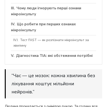
Чому люди ігнорують перші ознаки
мікроінсульту
Що робити при перших ознаках
мікроінсульту
Тест FAST — як розпізнати мікроінсульт за
хвилину
Діагностика ТІА: які обстеження потрібні
“Час — це мозок: кожна хвилина без
лікування коштує мільйони
нейронів.”
Людина прокидається з онімілою рукою. За годину все