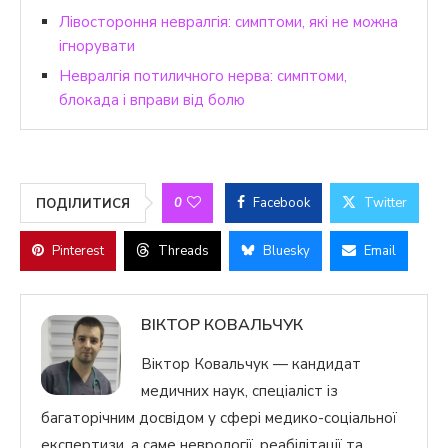
Лівостороння невралгія: симптоми, які не можна
ігнорувати
Невралгія потиличного нерва: симптоми,
блокада і вправи від болю
0
Facebook
Twitter
ПОДІЛИТИСЯ
Pinterest
Threads
Bluesky
Email
ВІКТОР КОВАЛЬЧУК
Віктор Ковальчук — кандидат
медичних наук, спеціаліст із
багаторічним досвідом у сфері медико-соціальної
експертизи, а саме неврології, реабілітації та