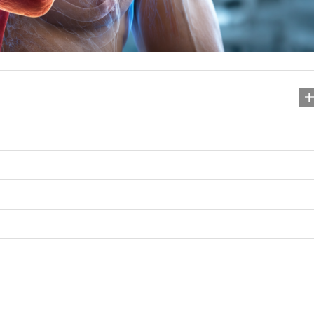
Шизофренія: симптоми, 
ознаки та шлях до оду
07.11.2025