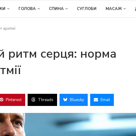
ІКИ
ГОЛОВА
СПИНА
СУГЛОБИ
МАСАЖ
+ аритмії
й ритм серця: норма
итмії
Pinterest
Threads
Bluesky
Email