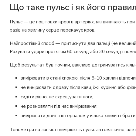
Що таке пульс і як його прав
Пульс — це поштовхи крові в артеріях, які виникають при
разів на хвилину серце перекачує кров.
Найпростіший спосіб — притиснути два пальці (не великий)
Рахувати удари протягом 60 секунд або 30 секунд і помн
Щоб результат був точним, важливо дотримуватись кільк
вимірювати в стані спокою, після 5–10 хвилин відпочи
не вимірювати одразу після кави, їжі, куріння або фі
сидіти рівно, не схрещувати ноги;
не розмовляти під час вимірювання;
вимірювати двічі з інтервалом у кілька хвилин і брат
Тонометри на зап’ясті вимірюють пульс автоматично, але 