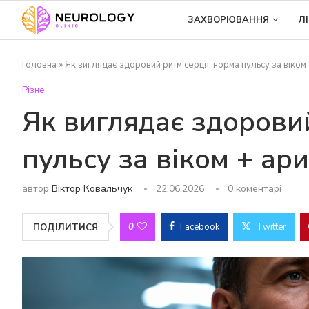
ЗАХВОРЮВАННЯ
Л
Головна
»
Як виглядає здоровий ритм серця: норма пульсу за віком 
Різне
Як виглядає здорови
пульсу за віком + ар
автор
Віктор Ковальчук
22.06.2026
0 коментарі
0
Facebook
Twitter
ПОДІЛИТИСЯ