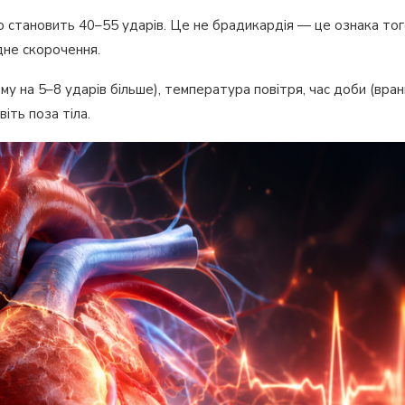
о становить 40–55 ударів. Це не брадикардія — це ознака тог
дне скорочення.
у на 5–8 ударів більше), температура повітря, час доби (вран
віть поза тіла.