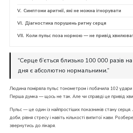
Симптоми аритмії, які не можна ігнорувати
Діагностика порушень ритму серця
Коли пульс поза нормою — не привід хвилюва
“Серце б’ється близько 100 000 разів н
дня є абсолютно нормальними.”
Людина поміряла пульс тонометром і побачила 102 удари на
Перша думка — щось не так. Але чи справді це привід хв
Пульс — це один із найпростіших показників стану серця. А
доби, рівня стресу і навіть кількості випитої кави. Розб
звернутись до лікаря.