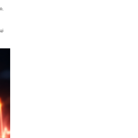
о,
ці