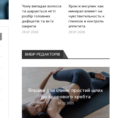
Чому випадає волосся
Хром и инсулин: как
та шаруються нігті:
минерал влияет на
розбір головних
чувствительность к
дефіцитів та як їх
глюкозе и контроль
закрити
аппетита
29.07.2026
29.07.2026
ВИБІР РЕДАКТОРІВ
перші
Вправи для спини: простий шлях
жання
до здорового хребта
07.11.2025