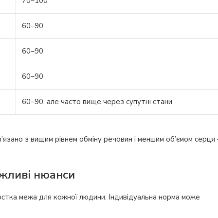
70–100
60–90
60–90
60–90
60–90, але часто вище через супутні стани
в’язано з вищим рівнем обміну речовин і меншим об’ємом серця
жливі нюанси
орстка межа для кожної людини. Індивідуальна норма може