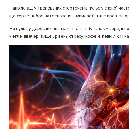
Наприклад, у тренованих спортсменів пульс у спокої част
що серце добре натреноване і викидає більше крові за о
На пульс у дорослих впливають стать (у жінок у середньом
нижче, ввечері вище), рівень стресу, кофеїн, певні ліки і на