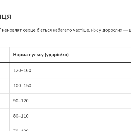
иця
У немовлят серце б’ється набагато частіше, ніж у дорослих — 
Норма пульсу (ударів/хв)
120–160
100–150
90–120
80–110