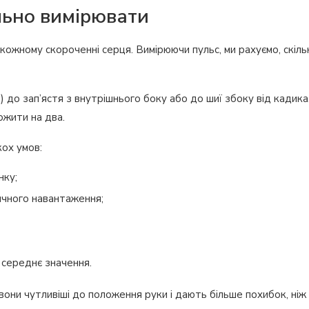
ильно вимірювати
 кожному скороченні серця. Вимірюючи пульс, ми рахуємо, скіль
 до зап’ястя з внутрішнього боку або до шиї збоку від кадика
ожити на два.
ох умов:
нку;
зичного навантаження;
и середнє значення.
вони чутливіші до положення руки і дають більше похибок, ніж