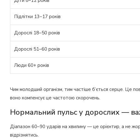
Діти 8–12 років
Підлітки 13–17 років
Дорослі 18–50 років
Дорослі 51–60 років
Люди 60+ років
Чим молодший організм, тим частіше б’ється серце. Це по
воно компенсує це частотою скорочень.
Нормальний пульс у дорослих — ва
Діапазон 60–90 ударів на хвилину — це орієнтир, а не ж
відрізнятись.