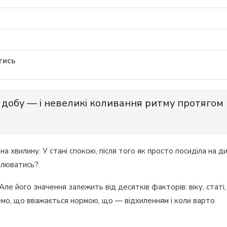
тись
а добу — і невеликі коливання ритму протягом
 хвилину. У стані спокою, після того як просто посиділа на ди
илюватись?
ле його значення залежить від десятків факторів: віку, статі,
еремо, що вважається нормою, що — відхиленням і коли варто