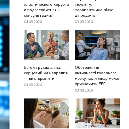
пластического хирурга
інсульту:
и подготовиться к
терапевтичне вікно і
консультации?
дії родичів
04.08.2026
03.08.2026
Біль у грудях зліва:
Обстеження
серцевий чи невралгія
активності головного
— як відрізнити
мозку: коли лікар може
призначити ЕЕГ
03.08.2026
03.08.2026