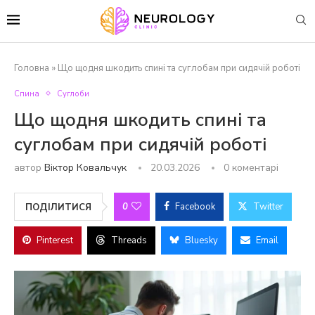
Головна
»
Що щодня шкодить спині та суглобам при сидячій роботі
Спина
Суглоби
Що щодня шкодить спині та
суглобам при сидячій роботі
автор
Віктор Ковальчук
20.03.2026
0 коментарі
0
Facebook
Twitter
ПОДІЛИТИСЯ
Pinterest
Threads
Bluesky
Email