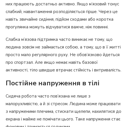
них працюють достатньо активно. Якщо м’язовий тонус
слабкий, навантаження розподіляється гірше. Через це
навіть звичайне сидіння, підйом сходами або коротка
прогулянка можуть відчуватися важче, ніж повинні.
Слабка м’язова підтримка часто виникає не тому, що
людина зовсім не займається собою, а тому, що в її житті
просто мало регулярного руху. Не обов’язково йдеться
про спортзал. Але якщо немає навіть базової
активності, тіло швидше втрачає стійкість і витривалість.
Постійне напруження в тілі
Сидяча робота часто пов’язана не лише з
малорухливістю, а й зі стресом. Людина може працювати
з напруженими плечима, стискати щелепи, нахилятися до
екрана і майже не помічати цього. Таке напруження стає
фоновим і тримається годинами.