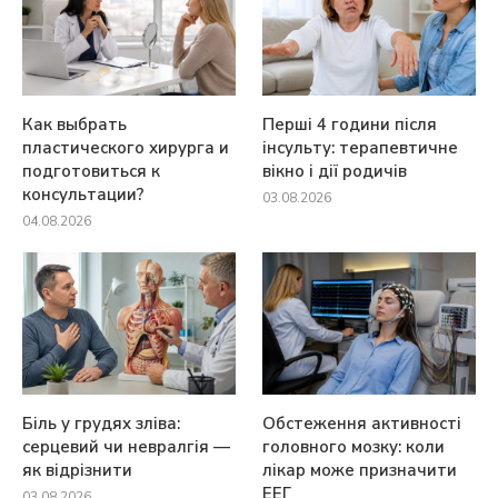
Как выбрать
Перші 4 години після
пластического хирурга и
інсульту: терапевтичне
подготовиться к
вікно і дії родичів
консультации?
03.08.2026
04.08.2026
Біль у грудях зліва:
Обстеження активності
серцевий чи невралгія —
головного мозку: коли
як відрізнити
лікар може призначити
ЕЕГ
03.08.2026