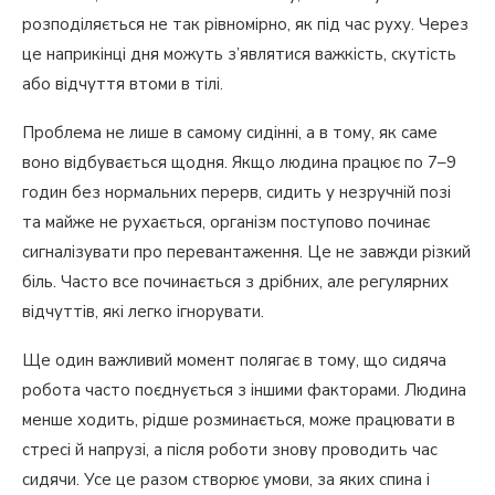
розподіляється не так рівномірно, як під час руху. Через
це наприкінці дня можуть з’являтися важкість, скутість
або відчуття втоми в тілі.
Проблема не лише в самому сидінні, а в тому, як саме
воно відбувається щодня. Якщо людина працює по 7–9
годин без нормальних перерв, сидить у незручній позі
та майже не рухається, організм поступово починає
сигналізувати про перевантаження. Це не завжди різкий
біль. Часто все починається з дрібних, але регулярних
відчуттів, які легко ігнорувати.
Ще один важливий момент полягає в тому, що сидяча
робота часто поєднується з іншими факторами. Людина
менше ходить, рідше розминається, може працювати в
стресі й напрузі, а після роботи знову проводить час
сидячи. Усе це разом створює умови, за яких спина і