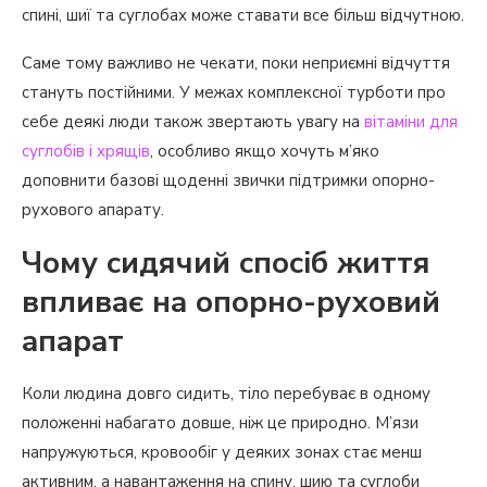
спині, шиї та суглобах може ставати все більш відчутною.
Саме тому важливо не чекати, поки неприємні відчуття
стануть постійними. У межах комплексної турботи про
себе деякі люди також звертають увагу на
вітаміни для
суглобів і хрящів
, особливо якщо хочуть м’яко
доповнити базові щоденні звички підтримки опорно-
рухового апарату.
Чому сидячий спосіб життя
впливає на опорно-руховий
апарат
Коли людина довго сидить, тіло перебуває в одному
положенні набагато довше, ніж це природно. М’язи
напружуються, кровообіг у деяких зонах стає менш
активним, а навантаження на спину, шию та суглоби