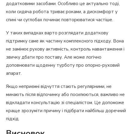
додатковими засобами. Особливо це актуально тоді,
коли сидяча робота триває роками, а дискомфорт у
спині чи суглобах починає повторюватися частіше.
У таких випадках варто розглядати додаткову
підтримку саме як частину комплексного підходу. Вона
не замінює рухову активність, контроль навантаження і
звичку дбати про поставу. Але може логічно
доповнювати щоденну турботу про опорно-руховий
апарат.
Якщо неприємні відчуття стають регулярними, не
минають після відпочинку або посилюються, важливо не
відкладати консультацію зі спеціалістом. Це допоможе
краще зрозуміти причину і підібрати найбільш доречний
підхід.
Висновок