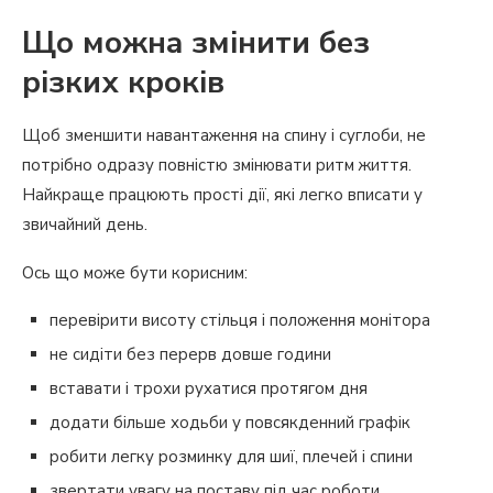
Що можна змінити без
різких кроків
Щоб зменшити навантаження на спину і суглоби, не
потрібно одразу повністю змінювати ритм життя.
Найкраще працюють прості дії, які легко вписати у
звичайний день.
Ось що може бути корисним:
перевірити висоту стільця і положення монітора
не сидіти без перерв довше години
вставати і трохи рухатися протягом дня
додати більше ходьби у повсякденний графік
робити легку розминку для шиї, плечей і спини
звертати увагу на поставу під час роботи