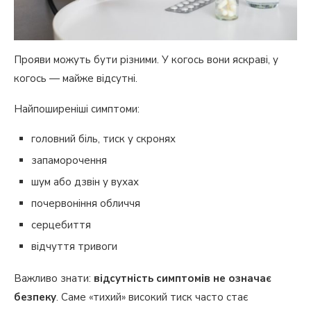
Прояви можуть бути різними. У когось вони яскраві, у
когось — майже відсутні.
Найпоширеніші симптоми:
головний біль, тиск у скронях
запаморочення
шум або дзвін у вухах
почервоніння обличчя
серцебиття
відчуття тривоги
Важливо знати:
відсутність симптомів не означає
безпеку
. Саме «тихий» високий тиск часто стає