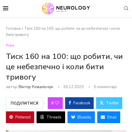
Головна
»
Тиск 160 на 100: що робити, чи це небезпечно і коли
бити тривогу
Різне
Тиск 160 на 100: що робити, чи
це небезпечно і коли бити
тривогу
автор
Віктор Ковальчук
26.12.2025
0 коментарі
0
Facebook
Twitter
ПОДІЛИТИСЯ
Pinterest
Threads
Bluesky
Email