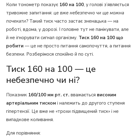
Коли тонометр показує
160 на 100
, у голові з’являється
тривожне запитання:
це вже небезпечно чи ще можна
почекати?
Такий тиск часто застає зненацька — на
роботі, вдома, у дорозі. І головне тут не панікувати, але
й не ігнорувати сигнал організму.
Тиск 160 на 100 що
робити
— це не просто питання самопочуття, а питання
безпеки. Розберімося спокійно й по суті.
Тиск 160 на 100 — це
небезпечно чи ні?
Показник
160/100 мм рт. ст.
вважається
високим
артеріальним тиском
і належить до другого ступеня
гіпертензії. Це вже не «трохи підвищений тиск» і не
випадкове коливання.
Для порівняння: