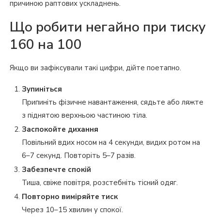
причиною раптових ускладнень.
Що робити негайно при тиску
160 на 100
Якщо ви зафіксували такі цифри, дійте поетапно.
Зупиніться
Припиніть фізичне навантаження, сядьте або ляжте
з піднятою верхньою частиною тіла.
Заспокойте дихання
Повільний вдих носом на 4 секунди, видих ротом на
6–7 секунд. Повторіть 5–7 разів.
Забезпечте спокій
Тиша, свіже повітря, розстебніть тісний одяг.
Повторно виміряйте тиск
Через 10–15 хвилин у спокої.