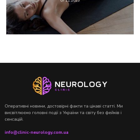
07.11.2025
Оперативні новини, достовірні факти та цікаві статті. Ми
висвітлюємо головні події з України та світу без фейків і
сенсацій.
info@clinic-neurology.com.ua