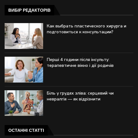
ВИБІР РЕДАКТОРІВ
Как выбрать пластического хирурга и
подготовиться к консультации?
Перші 4 години після інсульту:
терапевтичне вікно і дії родичів
Біль у грудях зліва: серцевий чи
невралгія — як відрізнити
ОСТАННІ СТАТТІ