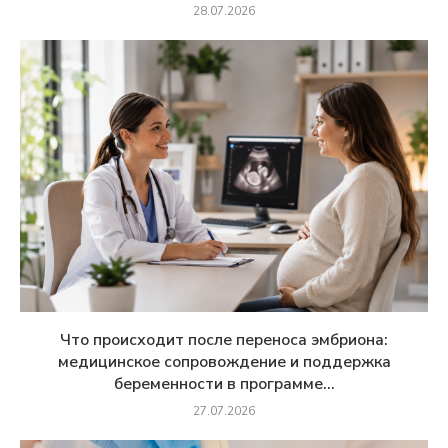
28.07.2026
Что происходит после переноса эмбриона:
медицинское сопровождение и поддержка
беременности в программе...
27.07.2026