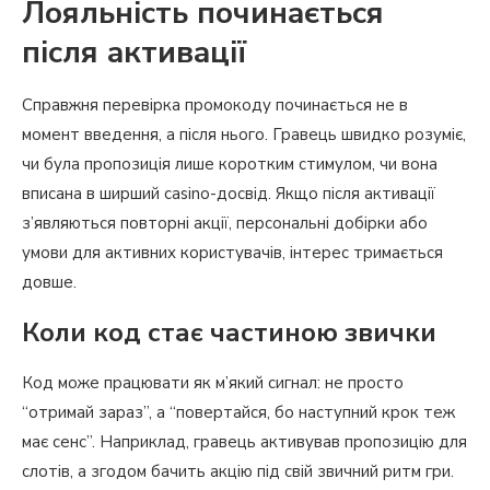
Лояльність починається
після активації
Справжня перевірка промокоду починається не в
момент введення, а після нього. Гравець швидко розуміє,
чи була пропозиція лише коротким стимулом, чи вона
вписана в ширший casino-досвід. Якщо після активації
з’являються повторні акції, персональні добірки або
умови для активних користувачів, інтерес тримається
довше.
Коли код стає частиною звички
Код може працювати як м’який сигнал: не просто
“отримай зараз”, а “повертайся, бо наступний крок теж
має сенс”. Наприклад, гравець активував пропозицію для
слотів, а згодом бачить акцію під свій звичний ритм гри.