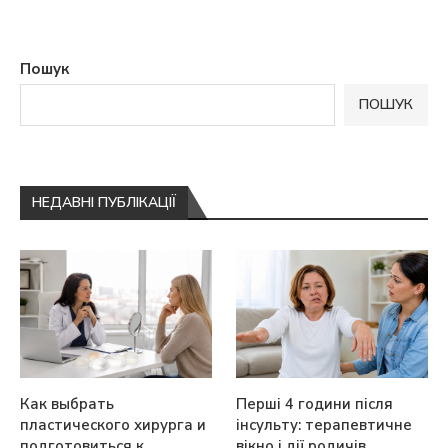
Пошук
ПОШУК
НЕДАВНІ ПУБЛІКАЦІЇ
Как выбрать
Перші 4 години після
пластического хирурга и
інсульту: терапевтичне
подготовиться к
вікно і дії родичів