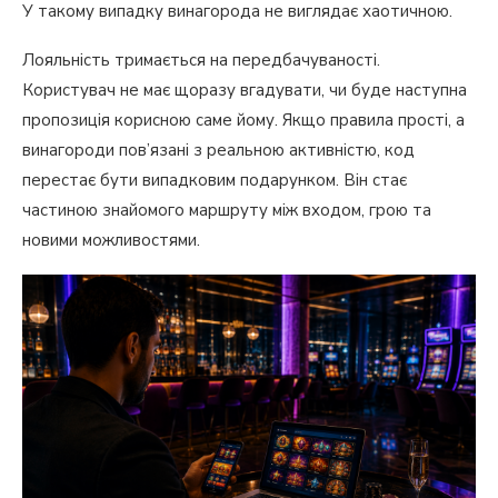
У такому випадку винагорода не виглядає хаотичною.
Лояльність тримається на передбачуваності.
Користувач не має щоразу вгадувати, чи буде наступна
пропозиція корисною саме йому. Якщо правила прості, а
винагороди пов’язані з реальною активністю, код
перестає бути випадковим подарунком. Він стає
частиною знайомого маршруту між входом, грою та
новими можливостями.