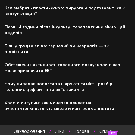
Как выбрать пластического хирурга и подготовиться к
консультации?
Перші 4 години після інсульту: терапевтичне вікно і дії
родичів
Біль у грудях зліва: серцевий чи невралгія — як
відрізнити
Обстеження активності головного мозку: коли лікар
може призначити ЕЕГ
Чому випадає волосся та шаруються нігті: розбір
головних дефіцитів та як їх закрити
Хром и инсулин: как минерал влияет на
чувствительность к глюкозе и контроль аппетита
Захворювання
Ліки
Голова
Спина
HOT