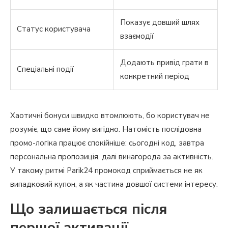
Показує довший шлях
Статус користувача
взаємодії
Додають привід грати в
Спеціальні події
конкретний період
Хаотичні бонуси швидко втомлюють, бо користувач не
розуміє, що саме йому вигідно. Натомість послідовна
промо-логіка працює спокійніше: сьогодні код, завтра
персональна пропозиція, далі винагорода за активність.
У такому ритмі Parik24 промокод сприймається не як
випадковий купон, а як частина довшої системи інтересу.
Що залишається після
першої активації