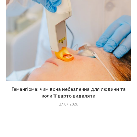
Гемангіома: чим вона небезпечна для людини та
коли її варто видаляти
27.07.2026