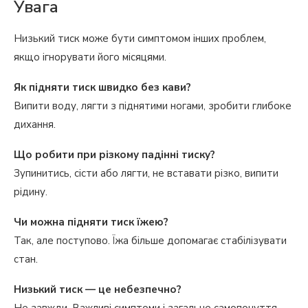
Увага
Низький тиск може бути симптомом інших проблем,
якщо ігнорувати його місяцями.
Як підняти тиск швидко без кави?
Випити воду, лягти з піднятими ногами, зробити глибоке
дихання.
Що робити при різкому падінні тиску?
Зупинитись, сісти або лягти, не вставати різко, випити
рідину.
Чи можна підняти тиск їжею?
Так, але поступово. Їжа більше допомагає стабілізувати
стан.
Низький тиск — це небезпечно?
Не завжди. Важливі симптоми і загальне самопочуття.