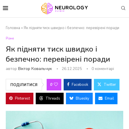
Головна
»
Як підняти тиск швидко і безпечно: перевірені поради
Різне
Як підняти тиск швидко і
безпечно: перевірені поради
автор
Віктор Ковальчук
26.12.2025
0 коментарі
0
Facebook
Twitter
ПОДІЛИТИСЯ
Pinterest
Threads
Bluesky
Email