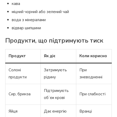
кава
міцний чорний або зелений чай
вода з мінералами
відвар шипшини
Продукти, що підтримують тиск
Продукт
Як діє
Коли корисно
Солоні
Затримують
При
продукти
рідину
зневодненні
Підтримують
Сир, бринза
При слабкості
обʼєм крові
Яйця
Дає енергію
Вранці