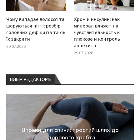
Чому випадає волосся та
Хром и инсулин: как
шаруються нігті: розбір
минерал влияет на
головних дефіцитів та як
чувствительность к
їх закрити
глюкозе и контроль
аппетита
29.07.2026
29.07.2026
ВИБІР РЕДАКТОРІВ
Вправи для спини: простий шлях до
здорового хребта