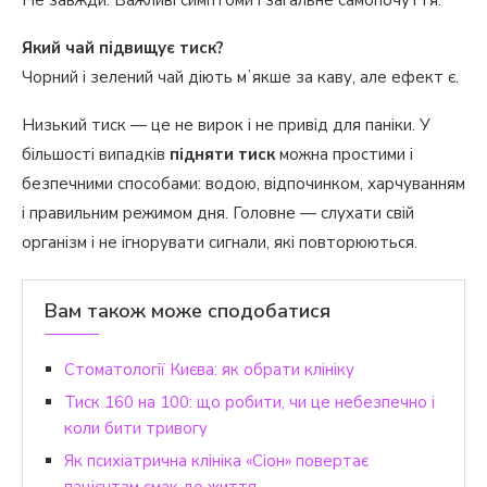
Який чай підвищує тиск?
Чорний і зелений чай діють мʼякше за каву, але ефект є.
Низький тиск — це не вирок і не привід для паніки. У
більшості випадків
підняти тиск
можна простими і
безпечними способами: водою, відпочинком, харчуванням
і правильним режимом дня. Головне — слухати свій
організм і не ігнорувати сигнали, які повторюються.
Вам також може сподобатися
Стоматології Києва: як обрати клініку
Тиск 160 на 100: що робити, чи це небезпечно і
коли бити тривогу
Як психіатрична клініка «Сіон» повертає
пацієнтам смак до життя