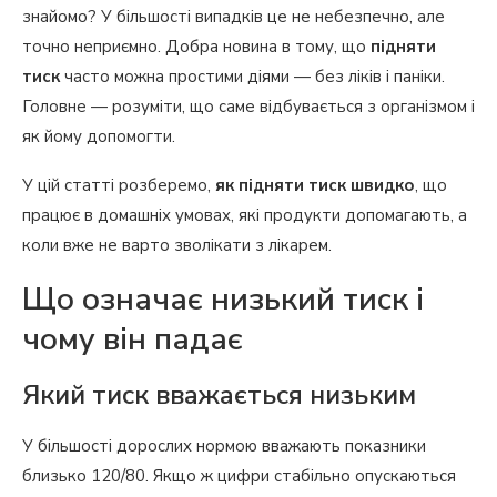
знайомо? У більшості випадків це не небезпечно, але
точно неприємно. Добра новина в тому, що
підняти
тиск
часто можна простими діями — без ліків і паніки.
Головне — розуміти, що саме відбувається з організмом і
як йому допомогти.
У цій статті розберемо,
як підняти тиск швидко
, що
працює в домашніх умовах, які продукти допомагають, а
коли вже не варто зволікати з лікарем.
Що означає низький тиск і
чому він падає
Який тиск вважається низьким
У більшості дорослих нормою вважають показники
близько 120/80. Якщо ж цифри стабільно опускаються