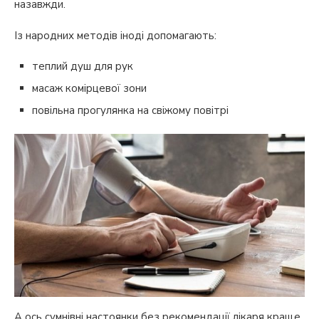
назавжди.
Із народних методів іноді допомагають:
теплий душ для рук
масаж комірцевої зони
повільна прогулянка на свіжому повітрі
А ось сумнівні настоянки без рекомендації лікаря краще