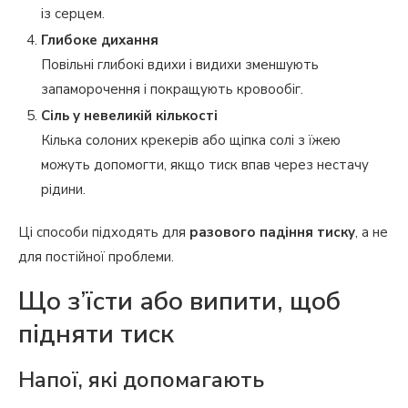
із серцем.
Глибоке дихання
Повільні глибокі вдихи і видихи зменшують
запаморочення і покращують кровообіг.
Сіль у невеликій кількості
Кілька солоних крекерів або щіпка солі з їжею
можуть допомогти, якщо тиск впав через нестачу
рідини.
Ці способи підходять для
разового падіння тиску
, а не
для постійної проблеми.
Що з’їсти або випити, щоб
підняти тиск
Напої, які допомагають