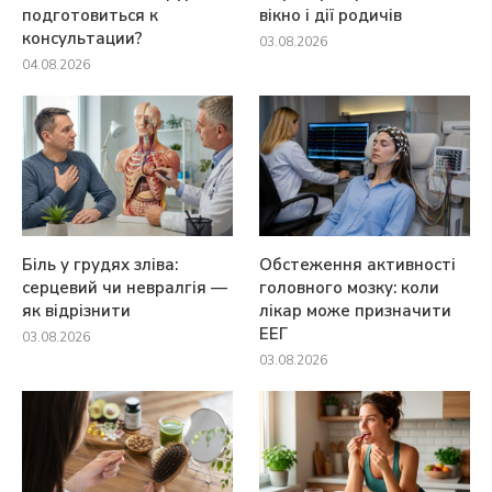
подготовиться к
вікно і дії родичів
консультации?
03.08.2026
04.08.2026
Біль у грудях зліва:
Обстеження активності
серцевий чи невралгія —
головного мозку: коли
як відрізнити
лікар може призначити
ЕЕГ
03.08.2026
03.08.2026